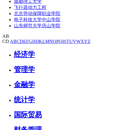
成都理工大学
飞行器动力工程
北京劳动保障职业学院
电子科技大学中山学院
山东师范大学历山学院
AB
CD
A
B
C
D
E
F
G
H
I
J
K
L
M
N
O
P
Q
I
S
T
U
V
W
X
Y
Z
经济学
管理学
金融学
统计学
国际贸易
财务管理