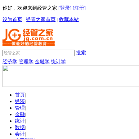
你好，欢迎来到经管之家
[登录]
[注册]
设为首页
|
经管之家首页
|
收藏本站
搜索
经济学
管理学
金融学
统计学
首页
|
经济
|
管理
|
金融
|
统计
|
数据
|
会计
|