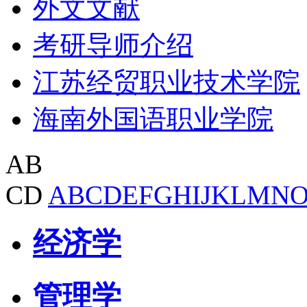
外文文献
考研导师介绍
江苏经贸职业技术学院
海南外国语职业学院
AB
CD
A
B
C
D
E
F
G
H
I
J
K
L
M
N
经济学
管理学