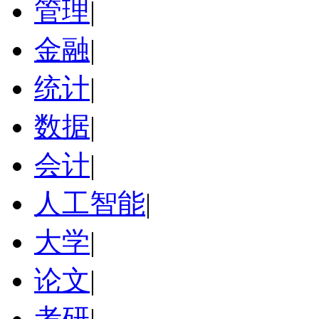
管理
|
金融
|
统计
|
数据
|
会计
|
人工智能
|
大学
|
论文
|
考研
|