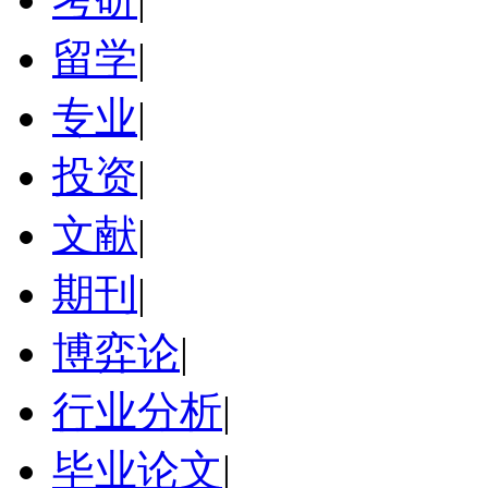
留学
|
专业
|
投资
|
文献
|
期刊
|
博弈论
|
行业分析
|
毕业论文
|