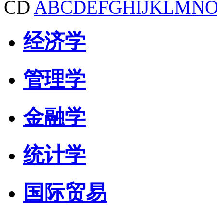
CD
A
B
C
D
E
F
G
H
I
J
K
L
M
N
经济学
管理学
金融学
统计学
国际贸易