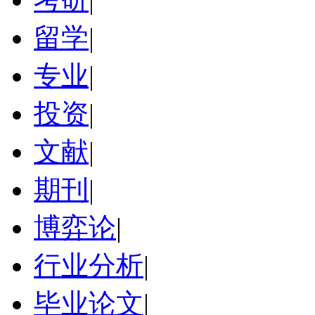
留学
|
专业
|
投资
|
文献
|
期刊
|
博弈论
|
行业分析
|
毕业论文
|