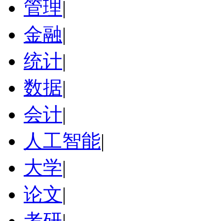
管理
|
金融
|
统计
|
数据
|
会计
|
人工智能
|
大学
|
论文
|
考研
|