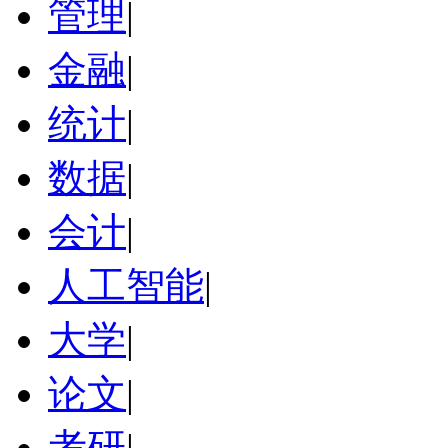
管理
|
金融
|
统计
|
数据
|
会计
|
人工智能
|
大学
|
论文
|
考研
|