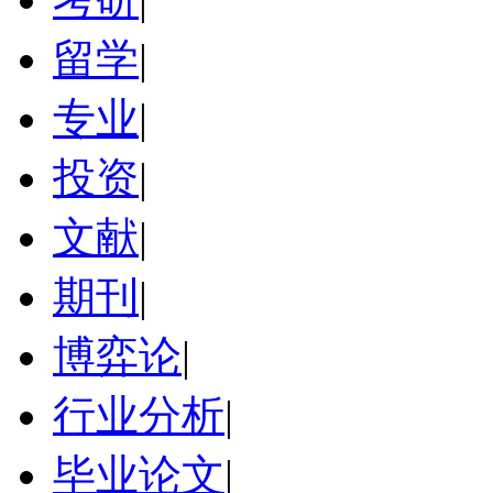
留学
|
专业
|
投资
|
文献
|
期刊
|
博弈论
|
行业分析
|
毕业论文
|