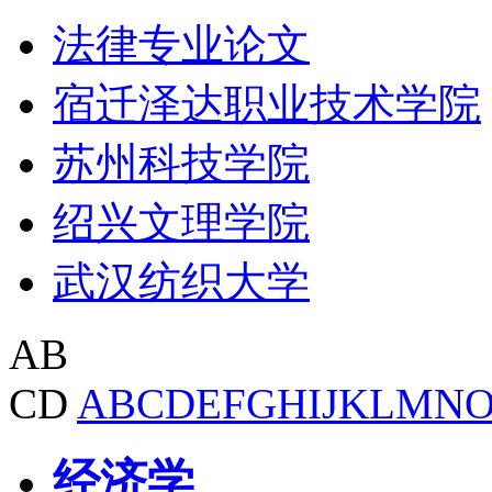
法律专业论文
宿迁泽达职业技术学院
苏州科技学院
绍兴文理学院
武汉纺织大学
AB
CD
A
B
C
D
E
F
G
H
I
J
K
L
M
N
经济学