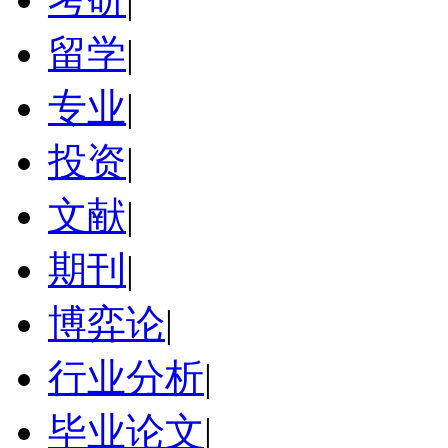
留学
|
专业
|
投资
|
文献
|
期刊
|
博弈论
|
行业分析
|
毕业论文
|