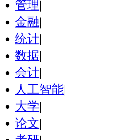
管理
|
金融
|
统计
|
数据
|
会计
|
人工智能
|
大学
|
论文
|
考研
|