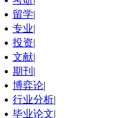
留学
|
专业
|
投资
|
文献
|
期刊
|
博弈论
|
行业分析
|
毕业论文
|