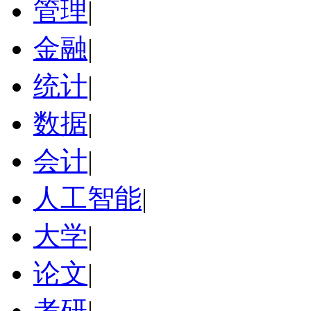
管理
|
金融
|
统计
|
数据
|
会计
|
人工智能
|
大学
|
论文
|
考研
|