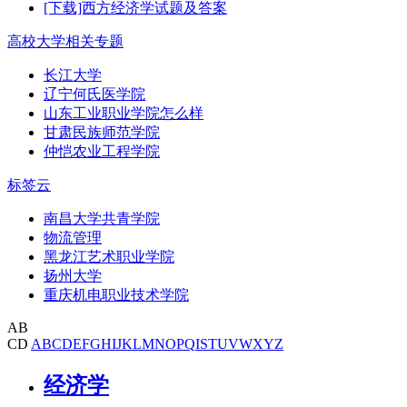
[下载]西方经济学试题及答案
高校大学相关专题
长江大学
辽宁何氏医学院
山东工业职业学院怎么样
甘肃民族师范学院
仲恺农业工程学院
标签云
南昌大学共青学院
物流管理
黑龙江艺术职业学院
扬州大学
重庆机电职业技术学院
AB
CD
A
B
C
D
E
F
G
H
I
J
K
L
M
N
O
P
Q
I
S
T
U
V
W
X
Y
Z
经济学