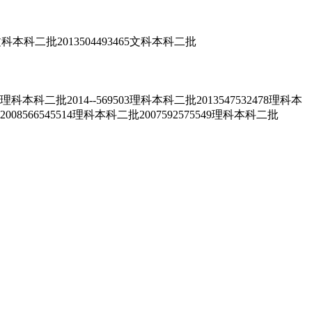
科二批2013504493465文科本科二批
批2014--569503理科本科二批2013547532478理科本
2008566545514理科本科二批2007592575549理科本科二批