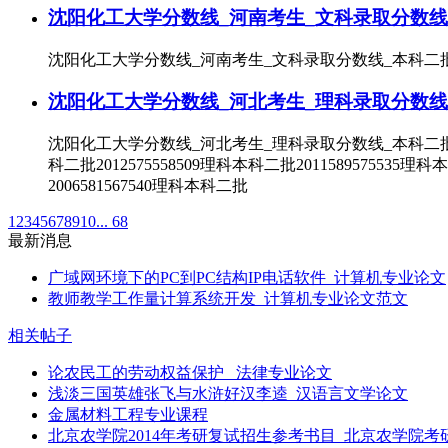
沈阳化工大学分数线_河南考生_文科录取分数线
沈阳化工大学分数线_河南考生_文科录取分数线_本科二批录取年
沈阳化工大学分数线_河北考生_理科录取分数线
沈阳化工大学分数线_河北考生_理科录取分数线_本科二批录取年份
科二批2012575558509理科本科二批2011589575535理科
2006581567540理科本科二批
1
2
3
4
5
6
7
8
9
10
... 68
最新消息
广域网环境下的PC到PC结构IP电话软件_计算机专业论文
教师教学工作量计算系统开发_计算机专业论文范文
相关帖子
论农民工的劳动权益保护 _法律专业论文
浅淡三国英雄张飞与水浒好汉李逵_汉语言文学论文
金属材料工程专业课程
北京农学院2014年考研复试招生参考书目_北京农学院考