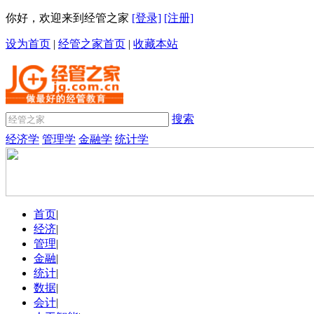
你好，欢迎来到经管之家
[登录]
[注册]
设为首页
|
经管之家首页
|
收藏本站
搜索
经济学
管理学
金融学
统计学
首页
|
经济
|
管理
|
金融
|
统计
|
数据
|
会计
|