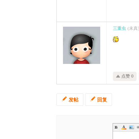
三重虫
(未
点赞 0
发帖
回复