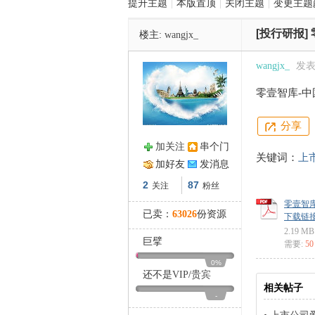
提升主题
|
本版置顶
|
关闭主题
|
变更主题
[投行研报]
楼主:
wangjx_
管
wangjx_
发表于
零壹智库-中国
分享
加关注
串个门
关键词：
上
加好友
发消息
之
2
87
关注
粉丝
零壹智库-
已卖：
63026
份资源
下载链接: ht
2.19 MB
巨擘
需要:
5
零壹智
0%
（2021）
还不是
VIP
/
贵宾
相关帖子
-