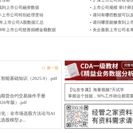
爱理财
•
沪深上市公司所在省份所
找到上市公司融资数据
•
上市公司规模 审计师是否来自四大 分析
4年上市公司特别处理变动
•
请问有哪些数据可以
018年上市公司A股数据汇总
•
请问哪里能够查到上
2018年上市公司慈善捐赠金额数据
•
央企最新上市公司名
换一批
智能基础知识（2025.9）.pdf
【坛友专属】海量视频7天试学
油期货合约交易操作手册
掌握这个技能，90%工作岗位都需
026年版）.pdf
量化：全市场选股方法论与AI
选股模型.p...