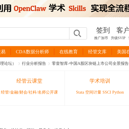
签到
客
推广加币
升级SVIP
交易
CDA数据分析师
在线教育
经管文库
美国
管理论坛）
行业分析报告
零壹智库-中国A股区块链上市公司全景报告（2021
经管云课堂
学术培训
›
›
经管/金融/财会/社科/名师公开课
Stata 空间计量 SSCI Python