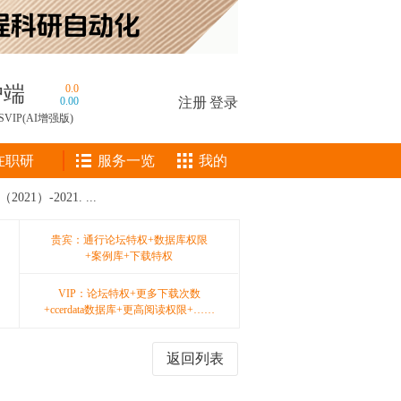
户端
0.0
0.00
注册
|
登录
SVIP(AI增强版)
在职研
服务一览
我的
）-2021. ...
贵宾：通行论坛特权+数据库权限
+案例库+下载特权
VIP：论坛特权+更多下载次数
+ccerdata数据库+更高阅读权限+……
返回列表