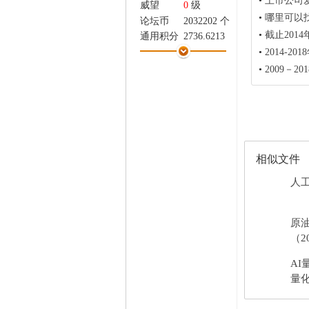
•
上市公司
威望
0
级
家
•
哪里可以
论坛币
2032202 个
•
截止201
通用积分
2736.6213
学术水平
24 点
•
2014-2
热心指数
54 点
•
2009－
信用等级
15 点
经验
216387 点
帖子
14254
精华
0
在线时间
1199 小时
相似文件
注册时间
2017-12-20
最后登录
2026-3-2
人工
原
（2
AI
量化