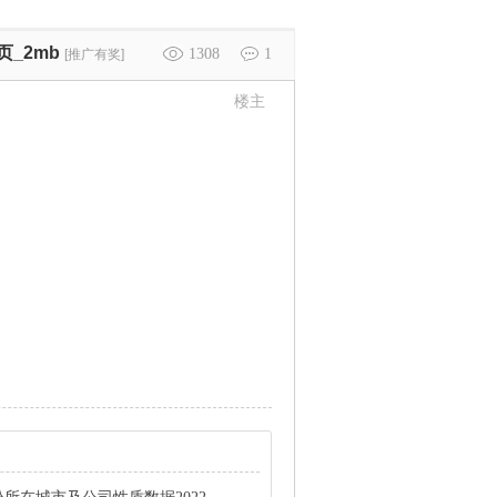
页_2mb
1308
1
[推广有奖]
楼主