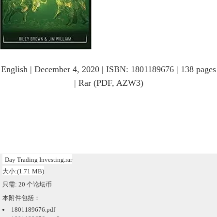
English | December 4, 2020 | ISBN: 1801189676 | 138 pages
| Rar (PDF, AZW3)
Day Trading Investing.rar
大小:(1.71 MB)
只需: 20 个论坛币
本附件包括：
1801189676.pdf