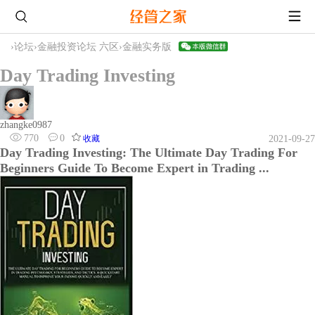
›
论坛
›
金融投资论坛 六区
›
金融实务版
Day Trading Investing
zhangke0987
770
0
收藏
2021-09-27
Day Trading Investing: The Ultimate Day Trading For
Beginners Guide To Become Expert in Trading ...