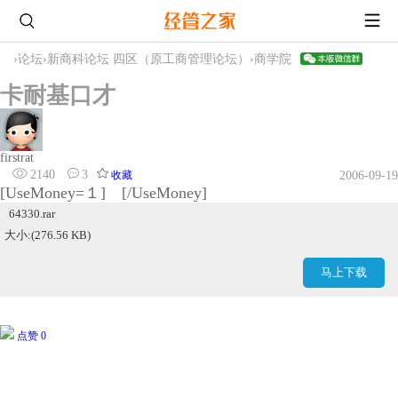
›
论坛
›
新商科论坛 四区（原工商管理论坛）
›
商学院
卡耐基口才
firstrat
2140
3
收藏
2006-09-19
[UseMoney=１] [/UseMoney]
64330.rar
大小:(276.56 KB)
马上下载
点赞 0