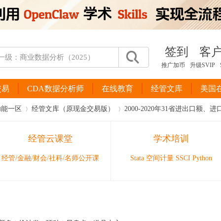
签到
客
推广加币
升级SVIP
交易
CDA数据分析师
在线教育
经管文库
美国
功能一区
经管文库（原现金交易版）
2000-2020年31省进出口额、
经管云课堂
学术培训
›
›
经管/金融/财会/社科/名师公开课
Stata 空间计量 SSCI Python