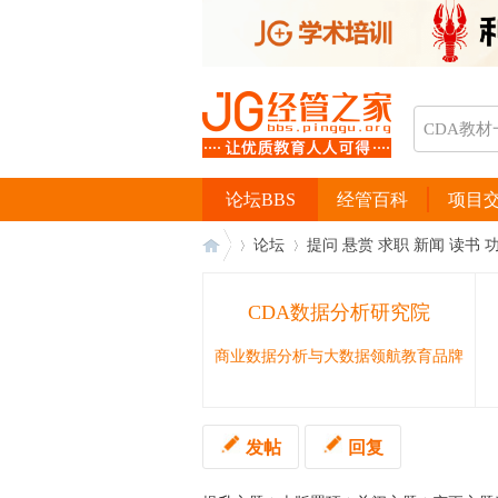
论坛BBS
经管百科
项目
论坛
提问 悬赏 求职 新闻 读书 
CDA数据分析研究院
经
›
›
商业数据分析与大数据领航教育品牌
发帖
回复