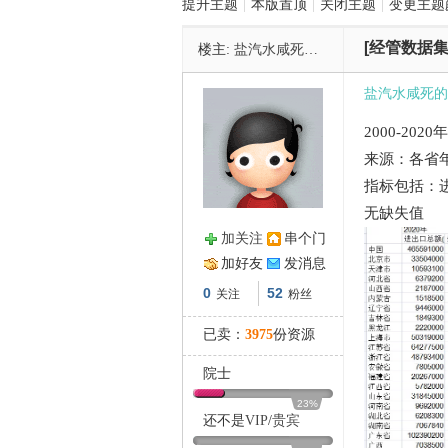
提升主题
|
本版置顶
|
关闭主题
|
变更主题
[经管数据集
楼主:
盐汽水咸死的鱼
管
盐汽水咸死的
2000-20
来源：各省
指标包括：
无缺失值
加关注
串个门
之
加好友
发消息
0
52
关注
粉丝
已卖：
3975
份资源
院士
23%
还不是
VIP
/
贵宾