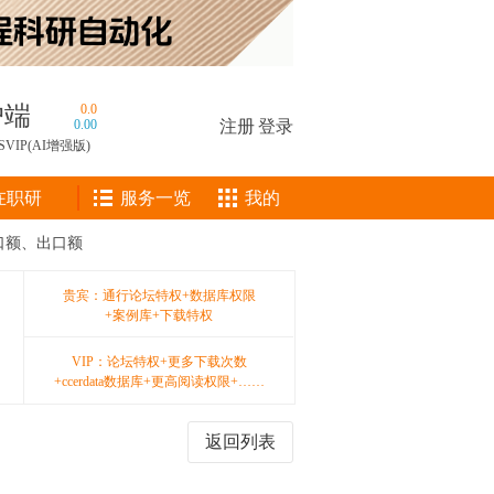
户端
0.0
0.00
注册
|
登录
SVIP(AI增强版)
在职研
服务一览
我的
进口额、出口额
贵宾：通行论坛特权+数据库权限
+案例库+下载特权
VIP：论坛特权+更多下载次数
+ccerdata数据库+更高阅读权限+……
返回列表