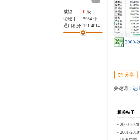
-
家
威望
0
级
论坛币
5984 个
通用积分
121.4014
学术水平
4 点
热心指数
4 点
2000
信用等级
1 点
经验
101363 点
帖子
753
精华
0
分享
在线时间
4474 小时
注册时间
2021-9-30
关键词：
进
最后登录
2026-8-7
相关帖子
•
2000-
•
2001-