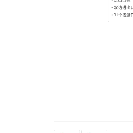
•
进出口额
•
双边进出
•
31个省进口