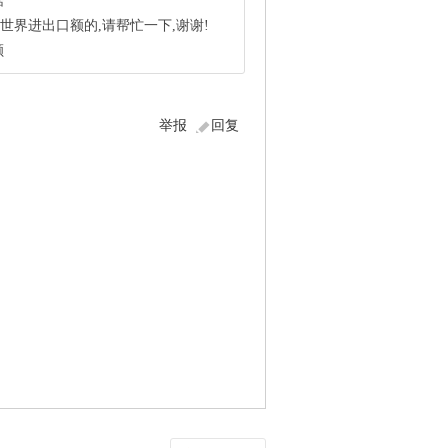
据
6年世界进出口额的,请帮忙一下,谢谢!
额
举报
回复