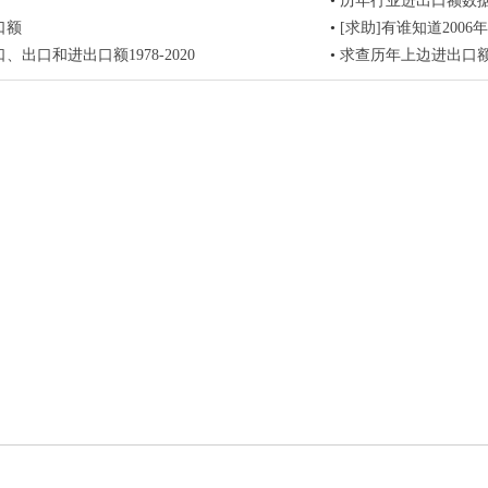
•
历年行业进出口额数
口额
•
[求助]有谁知道200
、出口和进出口额1978-2020
•
求查历年上边进出口