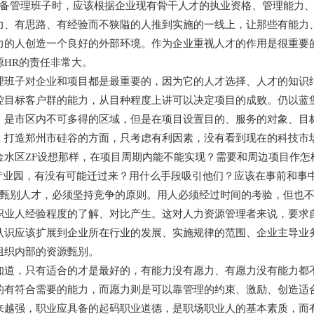
管理班子时，应该根据企业现有骨干人才的执业资格、管理能力、
力、有思路、有经验而不狭隘的人推到实施的一线上，让那些有能力
力的人创造一个良好的外部环境。作为企业重视人才的作用是很重要
源HR的责任非常大。
子对企业和项目都是最重要的，因为它的人才选择、人才的知识结
控目标客户群的能力，从目种程度上讲可以决定项目的成败。仍以蓝
，是市区内不可多得的区域，但是在项目设置目的、服务的对象、目
、打造郑州市硅谷的方面，只考虑有利因素，没有看到现在的科技市
金水区ZF设想那样，在项目周期内能不能实现？需要和周边项目作怎
T”产业园，有没有可能迁过来？用什么手段吸引他们？应该在事前和事
别人才，必须坚持竞争的原则。用人必须经过时间的考验，但也不
职业人经验程度的了解、对比产生。这对人力资源管理者来说，要求
认识应该扩展到企业所在行业的发展、实施规律的范围、企业主导业
组织内部的资源甄别。
，只有适合的才是最好的，有能力没有愿力、有愿力没有能力都不
的有符合需要的能力，而愿力则是可以靠管理的约束、激励、创造适
来越强，职业应具备的起码职业道德，是职场职业人的基本素质，而