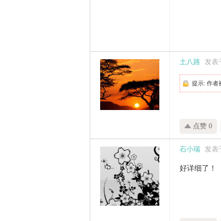
土八路
发表于 
提示:
作者
点赞 0
石小瑞
发表于 
好详细了！