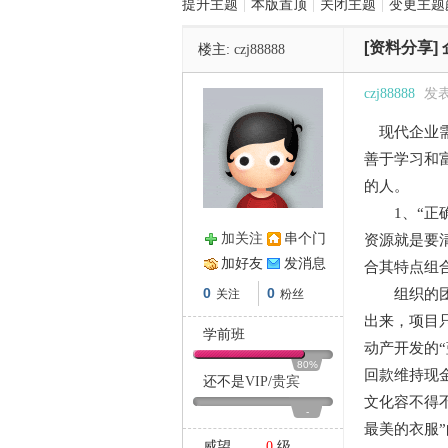
提升主题
|
本版置顶
|
关闭主题
|
变更主题
[资料分享]
楼主:
czj88888
管
czj88888
发表于
现代企业需
善于学习和
的人。
1、“正确
加关注
串个门
资源就是要
之
加好友
发消息
合其特点组
0
0
组织的团队
关注
粉丝
出来，项目
学前班
动产开发的
80%
回款维持现
还不是
VIP
/
贵宾
文化容不得
-
最美的衣服
威望
0
级