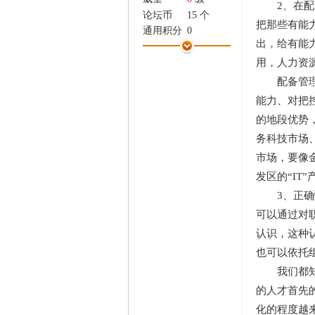
2、在配备
家
论坛币
15 个
把那些有能
通用积分
0
出，给有能
学术水平
0 点
用，人力资
热心指数
1 点
信用等级
0 点
配备管理班
经验
40 点
能力、对把
帖子
2
的地段优势
精华
0
务科技市场
在线时间
0 小时
注册时间
2011-6-20
市场，要像
最后登录
2013-5-28
发区的“I
3、正确甄
可以通过对
认识，这种
也可以依托
我们都知道
的人才首先
化的程度越