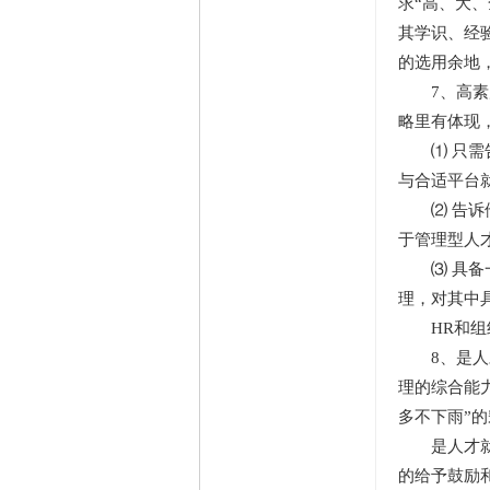
求“高、大
其学识、经
的选用余地
7、高素质
略里有体现
⑴ 只需告
与合适平台
⑵ 告诉他
于管理型人
⑶ 具备一
理，对其中
HR和组织
8、是人才
理的综合能
多不下雨”
是人才就必
的给予鼓励