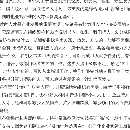
、全”的“完人”。每个人由于自己的成长经历、所受教育程度（最重
验、能力也不同，所以选择人才时，最重要的是综合能力和普遍适用
，同时也会给企业的人才储备奠定基础。
的人才是企业发展的重要资源，特别是有能力进入企业决策层的人
，它应该表现在组织架构和岗位说明书内。如果，我们把人才划分成
诉他你做什么，就能够很快拿出方案、措施、方法的，能够不需要
就会有“出色”表现。有创造力的人才，属于高层次、具备领导能力的
干什么，在别人或者组织的指引下，可以完成组织赋予任务的、有
才，适合于做部门或者方面的工作。这类人属于经验不足、缺乏“面上
定的专业知识，可以从事指派工作，并且能够完成的人属于第三类
具备提升能力潜质的人，可以通过有意识的、计划培养发展。
有责任让他们“对号入座”，并应该结合组织的需要，给予任用和有
就要“量才使用”，既不能“大材小用”也不能“小才大用”。企业特别
力人才，这样可以减少人员构成、扩大管理跨度，减少项目的人力资
的窘境。
须提供其发展的平台，特别是那些经过实践是证明确实比较能干或
和支持，因为这实际上是“老板”的“利益所在”，公司化企业实际上