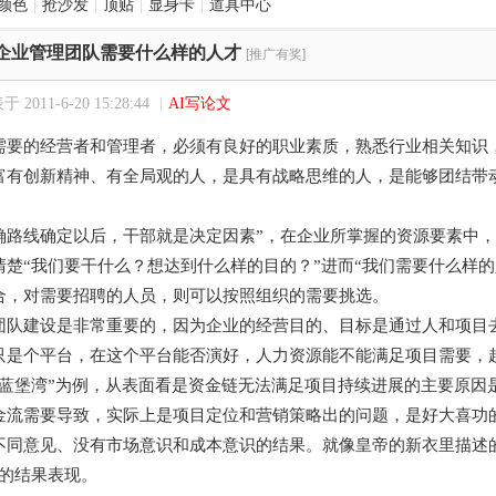
颜色
|
抢沙发
|
顶贴
|
显身卡
|
道具中心
企业管理团队需要什么样的人才
[推广有奖]
 2011-6-20 15:28:44
|
AI写论文
要的经营者和管理者，必须有良好的职业素质，熟悉行业相关知识
富有创新精神、有全局观的人，是具有战略思维的人，是能够团结带
路线确定以后，干部就是决定因素”，在企业所掌握的资源要素中，
清楚“我们要干什么？想达到什么样的目的？”进而“我们需要什么样
合，对需要招聘的人员，则可以按照组织的需要挑选。
建设是非常重要的，因为企业的经营目的、目标是通过人和项目去
只是个平台，在这个平台能否演好，人力资源能不能满足项目需要，
“蓝堡湾”为例，从表面看是资金链无法满足项目持续进展的主要原因
金流需要导致，实际上是项目定位和营销策略出的问题，是好大喜功的
不同意见、没有市场意识和成本意识的结果。就像皇帝的新衣里描述
”的结果表现。