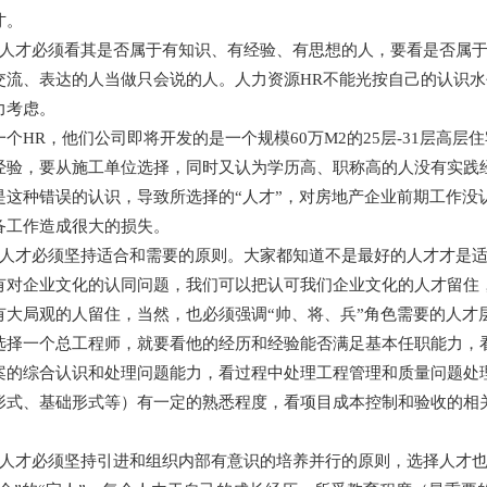
才。
才必须看其是否属于有知识、有经验、有思想的人，要看是否属于
交流、表达的人当做只会说的人。人力资源HR不能光按自己的认识
力考虑。
HR，他们公司即将开发的是一个规模60万M2的25层-31层高层
经验，要从施工单位选择，同时又认为学历高、职称高的人没有实践经
是这种错误的认识，导致所选择的“人才”，对房地产企业前期工作没
备工作造成很大的损失。
才必须坚持适合和需要的原则。大家都知道不是最好的人才才是适
有对企业文化的认同问题，我们可以把认可我们企业文化的人才留住
有大局观的人留住，当然，也必须强调“帅、将、兵”角色需要的人才
一个总工程师，就要看他的经历和经验能否满足基本任职能力，看
案的综合认识和处理问题能力，看过程中处理工程管理和质量问题处
形式、基础形式等）有一定的熟悉程度，看项目成本控制和验收的相
。
才必须坚持引进和组织内部有意识的培养并行的原则，选择人才也