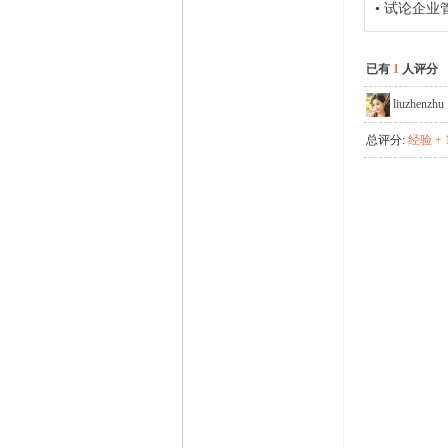
•
试论企业
已有
1
人评分
liuzhenzhu
总评分:
经验 + 