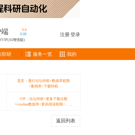
户端
0.0
0.00
注册
|
登录
SVIP(AI增强版)
在职研
服务一览
我的
贵宾：通行论坛特权+数据库权限
+案例库+下载特权
VIP：论坛特权+更多下载次数
+ccerdata数据库+更高阅读权限+……
返回列表