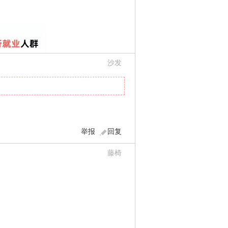
沙发
举报
回复
藤椅