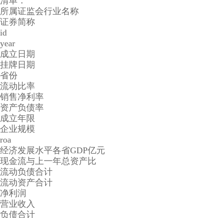
清单：
所属证监会行业名称
证券简称
id
year
成立日期
挂牌日期
省份
流动比率
销售净利率
资产负债率
成立年限
企业规模
roa
经济发展水平各省GDP亿元
现金流与上一年总资产比
流动负债合计
流动资产合计
净利润
营业收入
负债合计