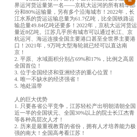
界运河货运量第一名——京杭大运河的所有精华部
分和80%运输量，另有多个沿海城市！2022年，长
江水系的货运运输总量为61.7亿吨，比全国铁路运
输总量49.84亿吨还要多！2022年，京杭大运河货运
量近8亿吨。江苏几乎所有城市可以通过长江、京
杭运河、海运连接全国主要港口甚至全世界主要港
口！2021年，9万吨大型海轮就已经可以直达南
京！
2. 平原、水域面积分别占69%和17%，比例之高居
全国首位！
3. 位于全国经济和亚洲经济的重心位置！
4. 唯一不缺水的经济强省！
5. 地处温带
人的巨大优势
1. 只要各省公平竞争，江苏轻松产出明朝清朝全国
近一半的全国状元、全国30%以上的院士长江杰青
等各种高层次人才！
2. 历来是最重视教育的省份，拥有人才培养能力极
强的南大！全国高考看江苏！