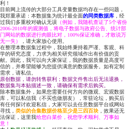
利
！
目前网上流传的大部分工具变量数据均存在一些问题，
我郑重承诺：本数据集为统计最全面
的同类数据库
，经
过我们多重校对确认无误
（例如，我随机查证了5个省份
2006-2010年的观测值，将电子数据与政府公告、统计部
门网站的数据进行肉眼比对，100%保证准确，才敢说万
无一失）
，请大家放心使用。
在整理本数据集过程中，我始终秉持着严谨、客观、科
学的研究态度，力求为相关研究领域作出有价值的贡
献。因此，我可以向大家保证，我的数据质量是高度可
信的，并希望能够为您提供满意的数据服务。如有定制
需求，请私信。
原创数据，请勿转售获利；
数据文件售出后无法退换，
数据集与本贴描述一致，请确保有需求后购买。
除本数据集外，如果您需要任何方向的微观、宏观数据
库，可以私信我（不买也做朋友），常驻论坛，购买后
有任何探讨欢迎私信，大家可以去任意数据平台或网站
寻找，
类似的合集数据价格至少是三四百块
，效果还无
法保证，这里我
给您白菜价，祝您学术顺利、万事如
意！