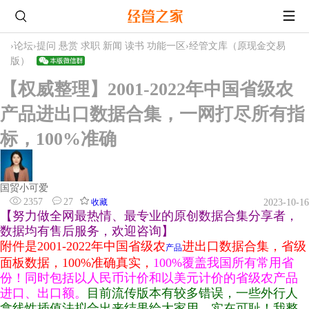
›
论坛
›
提问 悬赏 求职 新闻 读书 功能一区
›
经管文库（原现金交易
版）
【权威整理】2001-2022年中国省级农
产品进出口数据合集，一网打尽所有指
标，100%准确
国贸小可爱
2357
27
收藏
2023-10-16
【努力做全网最热情、最专业的原创数据合集分享者，
数据均有售后服务，欢迎咨询】
附件是2001-2022年中国省级农
进出口数据合集，省级
产品
面板数据，100%准确真实，
100%覆盖我国所有常用省
份！同时包括以人民币计价和以美元计价的省级农产品
进口、出口额。
目前流传版本有较多错误，一些外行人
拿线性插值法拟合出来结果给大家用，实在可耻！我整