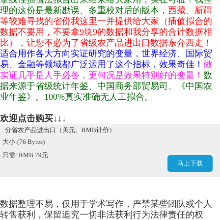
理的这份是最新勘误、多重校对后的版本，
西藏、新疆
等较难寻找的省份我这里一并提供给大家（插值拟合的
数据不要用，不要拿9块9的数据和我分享的合计数据相
比
）
，让您不必为了省级农产品进出口数据东奔西走！
适合用作各大方向实证研究的变量，世界经济、国际贸
易、金融等领域都广泛运用了这个指标，效果奇佳！
做
实证几乎是人手必备，更何况是效果特别好的变量！
数
据来源于省级统计年鉴、
中国商务部贸易司、《中国农
业年鉴》。100%真实准确无人工拟合。
欢迎点击购买↓↓↓
分省农产品进出口（美元、RMB计价）
大小:(76 Bytes)
只需: RMB 79元
马上下载
数据整理不易，
仅用于学术写作，
严禁某些团队或个人
转售获利，保留追究一切非法获利行为法律责任的权