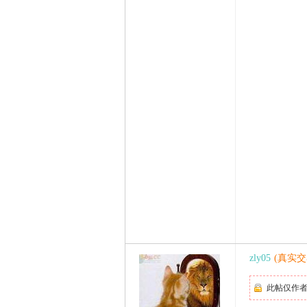
zly05
(真实交
此帖仅作