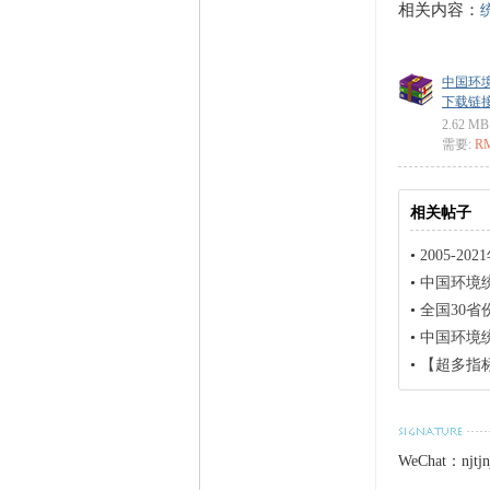
相关内容：
中国环境统
下载链接: ht
2.62 MB
需要:
R
相关帖子
•
2005-2
•
中国环境统
•
全国30省份
•
中国环境统计
•
【超多指标】2
WeChat：njtjn