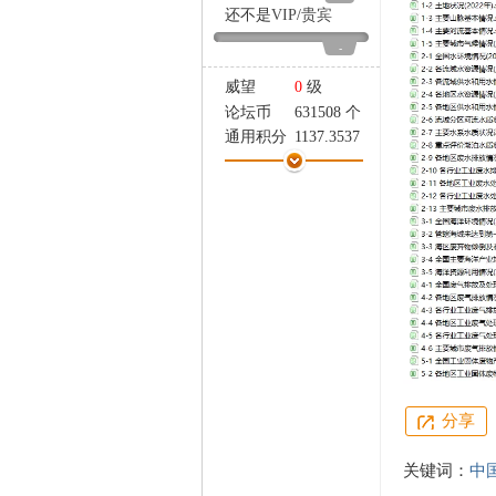
家
还不是
VIP
/
贵宾
-
威望
0
级
论坛币
631508 个
通用积分
1137.3537
学术水平
11 点
热心指数
13 点
信用等级
11 点
经验
104850 点
帖子
2738
精华
0
在线时间
26698 小时
注册时间
2020-4-27
最后登录
2026-8-7
分享
关键词：
中