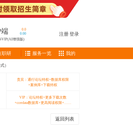
户端
0.0
0.00
注册
|
登录
SVIP(AI增强版)
在职研
服务一览
我的
格式）
贵宾：通行论坛特权+数据库权限
+案例库+下载特权
VIP：论坛特权+更多下载次数
+ccerdata数据库+更高阅读权限+……
返回列表