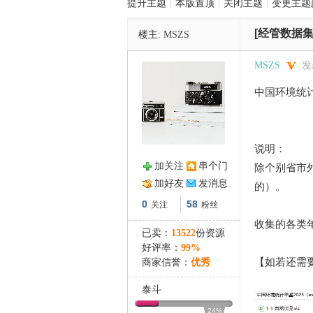
提升主题
|
本版置顶
|
关闭主题
|
变更主题
[经管数据集
楼主:
MSZS
管
MSZS
发表
中国环境统计年
说明：
加关注
串个门
除个别省市外
之
加好友
发消息
的）。
0
58
关注
粉丝
收集的各类
已卖：
13522
份资源
好评率：
99%
【如若还需
商家信誉：
优秀
泰斗
24%