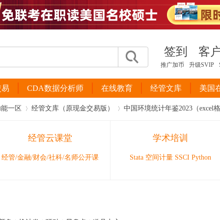
签到
客
推广加币
升级SVIP
交易
CDA数据分析师
在线教育
经管文库
美国
功能一区
经管文库（原现金交易版）
中国环境统计年鉴2023（excel
经管云课堂
学术培训
›
›
经管/金融/财会/社科/名师公开课
Stata 空间计量 SSCI Python