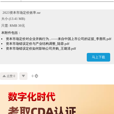
2023资本市场定价效率.rar
大小:(13.41 MB)
只需: RMB 39元
本附件包括：
资本市场定价对企业并购行为...——来自中国上市公司的证据_李善民.pdf
资本市场错误定价与产业结构调整_陆蓉.pdf
资本市场错误定价如何影响公司并购_王璐清.pdf
行业系统性市场错误定价对并购决策的驱动研究_符蕾.pdf
马上下载
计算代码.do
资本市场定价效率.dta
初始数据.dta
资本市场定价效率.xlsx
点赞 0
0
初始数据.xlsx