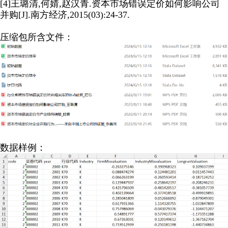
[4]王璐清,何婧,赵汉青.资本市场错误定价如何影响公司
并购[J].南方经济,2015(03):24-37.
压缩包所含文件：
数据样例：