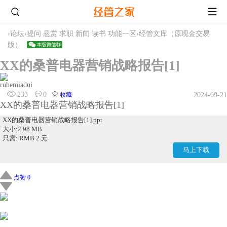
›
论坛
›
提问 悬赏 求职 新闻 读书 功能一区
›
经管文库（原现金交易
版）
XX的桑普电器营销战略报告[1]
ruhemiadui
233
0
收藏
2024-09-21
XX的桑普电器营销战略报告[1]
XX的桑普电器营销战略报告[1].ppt
大小:2.98 MB
只需: RMB 2 元
马上下载
点赞 0