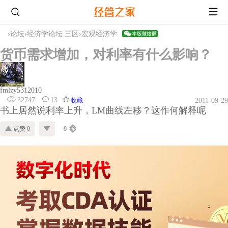
›
论坛
›
经济学论坛 三区
›
宏观经济学
货币需求增加，对利率有什么影响？
fmlzy5312010
32747
13
收藏
2011-09-29
书上居然说利率上升，LM曲线左移？这作何解释呢
点赞 0
0