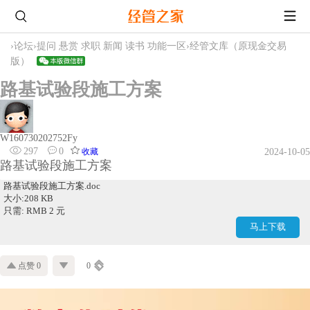
›
论坛
›
提问 悬赏 求职 新闻 读书 功能一区
›
经管文库（原现金交易
版）
路基试验段施工方案
W160730202752Fy
297
0
收藏
2024-10-05
路基试验段施工方案
路基试验段施工方案.doc
大小:208 KB
只需: RMB 2 元
马上下载
点赞 0
0