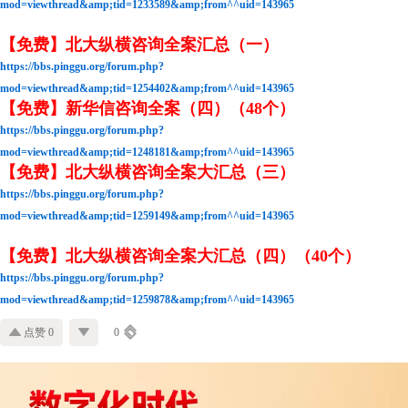
mod=viewthread&amp;tid=1233589&amp;from^^uid=143965
【免费】北大纵横咨询全案汇总（一）
https://bbs.pinggu.org/forum.php?
mod=viewthread&amp;tid=1254402&amp;from^^uid=143965
【免费】新华信咨询全案（四）（48个）
https://bbs.pinggu.org/forum.php?
mod=viewthread&amp;tid=1248181&amp;from^^uid=143965
【免费】北大纵横咨询全案大汇总（三）
https://bbs.pinggu.org/forum.php?
mod=viewthread&amp;tid=1259149&amp;from^^uid=143965
【免费】北大纵横咨询全案大汇总（四）（40个）
https://bbs.pinggu.org/forum.php?
mod=viewthread&amp;tid=1259878&amp;from^^uid=143965
点赞 0
0