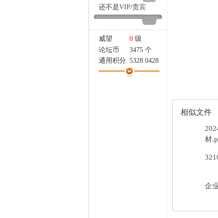
家
还不是
VIP
/
贵宾
-
威望
0
级
论坛币
3475 个
通用积分
5328.0428
学术水平
158 点
热心指数
159 点
信用等级
158 点
经验
32431 点
相似文件
帖子
2038
精华
0
20
在线时间
1546 小时
材.p
注册时间
2024-5-25
32
最后登录
2026-8-6
企业