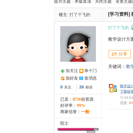
提升主题
|
本版置顶
|
关闭主题
|
变更主题
[学习资料]
楼主:
打了个飞的
管
打了个飞的
教学设计方
分享
关键词：
教
加关注
串个门
之
加好友
发消息
教学设计
0
26
关注
粉丝
下载链接: ht
51.04 K
已卖：
8726
份资源
需要:
R
好评率：
99%
商家信誉：
一般
院士
88%