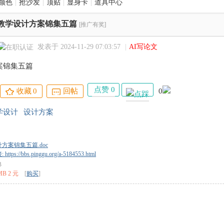
颜色
|
抢沙发
|
顶贴
|
显身卡
|
道具中心
教学设计方案锦集五篇
[推广有奖]
发表于 2024-11-29 07:03:57
|
AI写论文
案锦集五篇
点赞 0
收藏
0
回帖
0
学设计
设计方案
方案锦集五篇.doc
tps://bbs.pinggu.org/a-5184553.html
B
MB 2 元
[
购买
]