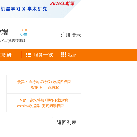
户端
0.0
0.00
注册
|
登录
SVIP(AI增强版)
在职研
服务一览
我的
贵宾：通行论坛特权+数据库权限
+案例库+下载特权
VIP：论坛特权+更多下载次数
+ccerdata数据库+更高阅读权限+……
返回列表