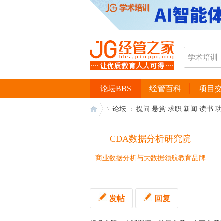
论坛BBS
经管百科
项目
论坛
提问 悬赏 求职 新闻 读书 
CDA数据分析研究院
经
›
›
商业数据分析与大数据领航教育品牌
发帖
回复