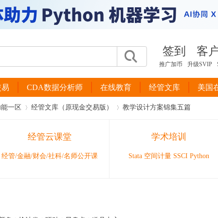
签到
客
推广加币
升级SVIP
交易
CDA数据分析师
在线教育
经管文库
美国
功能一区
经管文库（原现金交易版）
教学设计方案锦集五篇
经管云课堂
学术培训
›
›
经管/金融/财会/社科/名师公开课
Stata 空间计量 SSCI Python