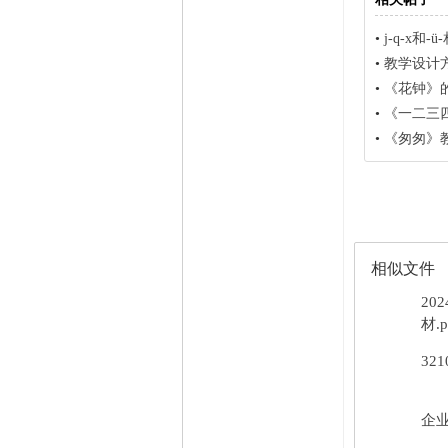
•
j-q-x和
•
教学设计方
•
《花钟》
•
《一二三
•
《匆匆》
相似文件
20
材.p
32
企业