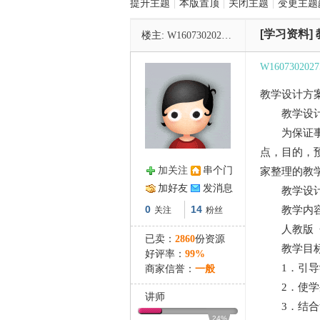
提升主题
|
本版置顶
|
关闭主题
|
变更主题
[学习资料]
楼主:
W160730202752Fy
管
W1607302027
教学设计方
教学设计
为保证事情
点，目的，
加关注
串个门
家整理的教
之
加好友
发消息
教学设计方
0
14
教学内容
关注
粉丝
人教版《义
已卖：
2860
份资源
教学目标
好评率：
99%
1．引导学
商家信誉：
一般
2．使学生
讲师
3．结合负
24%