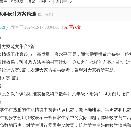
颜色
|
抢沙发
|
顶贴
|
显身卡
|
道具中心
教学设计方案精选
[推广有奖]
52Fy
发表于 2024-12-17 08:04:00
|
AI写论文
案
方案范文集合7篇
或工作高起点、高质量、高水平开展，通常需要提前准备好一份方
预期效果，预算及方法等的书面计划。你知道什么样的方案才能切实
学设计方案9篇，欢迎大家借鉴与参考，希望对大家有所帮助。
案 篇1
：
务教育课程标准实验教科书数学》六年级下册第2～4页例1、例2
：
生在熟悉的生活情境中初步认识负数，能正确地读、写正数和负数
初步学会用负数表示一些日常生活中的实际问题，体验数学与生活
数的历史，对学生进行爱国主义教育；培养学生良好的数学情感和