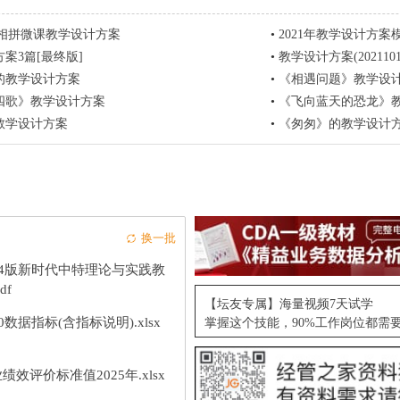
-ü-相拼微课教学设计方案
•
2021年教学设计方案
案3篇[最终版]
•
教学设计方案(20211010
的教学设计方案
•
《相遇问题》教学设
四歌》教学设计方案
•
《飞向蓝天的恐龙》
教学设计方案
•
《匆匆》的教学设计
换一批
24版新时代中特理论与实践教
df
【坛友专属】海量视频7天试学
10数据指标(含指标说明).xlsx
掌握这个技能，90%工作岗位都需
绩效评价标准值2025年.xlsx