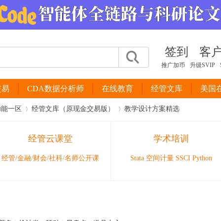
签到
客
推广加币
升级SVIP
交易
CDA数据分析师
在线教育
经管文库
美国
功能一区
经管文库（原现金交易版）
教学设计方案精选
经管云课堂
学术培训
›
›
经管/金融/财会/社科/名师公开课
Stata 空间计量 SSCI Python