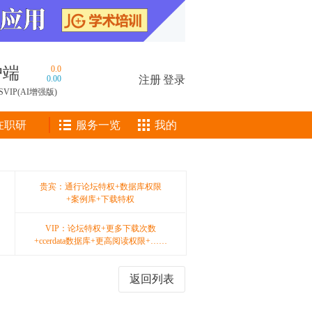
户端
0.0
0.00
注册
|
登录
SVIP(AI增强版)
在职研
服务一览
我的
贵宾：通行论坛特权+数据库权限
+案例库+下载特权
VIP：论坛特权+更多下载次数
+ccerdata数据库+更高阅读权限+……
返回列表