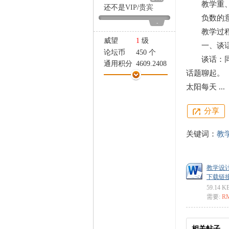
教学重、
家
还不是
VIP
/
贵宾
负数的意
-
教学过程
威望
1
级
一、谈话
论坛币
450 个
谈话：同学
通用积分
4609.2408
话题聊起。
学术水平
111 点
太阳每天 ...
热心指数
113 点
信用等级
111 点
经验
-7601 点
分享
帖子
0
精华
0
关键词：
教
在线时间
463 小时
注册时间
2018-9-15
最后登录
2026-8-4
教学设计
下载链接: ht
59.14 K
需要:
R
相关帖子