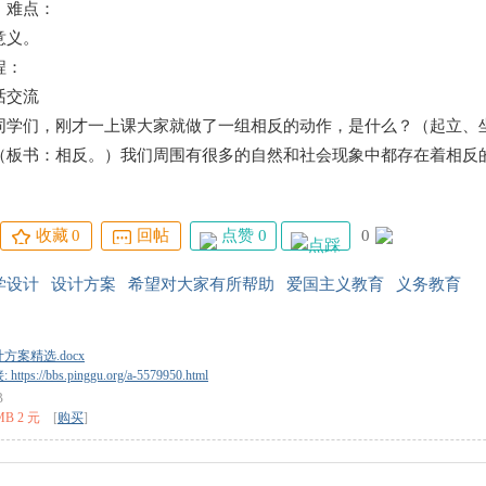
难点：
义。
：
交流
们，刚才一上课大家就做了一组相反的动作，是什么？（起立、坐
（板书：相反。）我们周围有很多的自然和社会现象中都存在着相反
点赞 0
0
收藏
0
回帖
学设计
设计方案
希望对大家有所帮助
爱国主义教育
义务教育
方案精选.docx
tps://bbs.pinggu.org/a-5579950.html
B
MB 2 元
[
购买
]