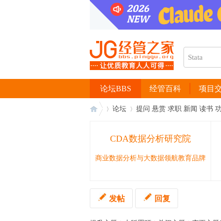
论坛BBS
经管百科
项目
论坛
提问 悬赏 求职 新闻 读书 
CDA数据分析研究院
经
›
›
商业数据分析与大数据领航教育品牌
发帖
回复