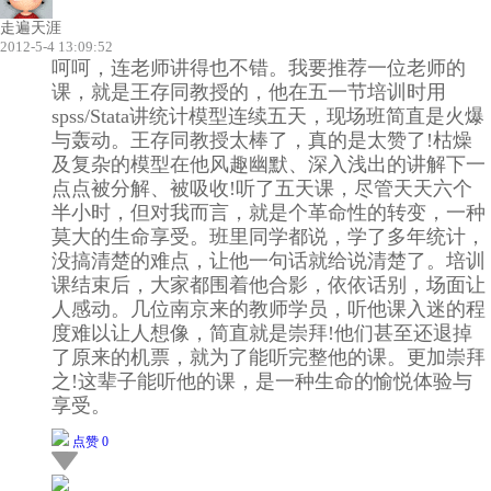
走遍天涯
2012-5-4 13:09:52
呵呵，连老师讲得也不错。我要推荐一位老师的
课，就是王存同教授的，他在五一节培训时用
spss/Stata讲统计模型连续五天，现场班简直是火爆
与轰动。王存同教授太棒了，真的是太赞了!枯燥
及复杂的模型在他风趣幽默、深入浅出的讲解下一
点点被分解、被吸收!听了五天课，尽管天天六个
半小时，但对我而言，就是个革命性的转变，一种
莫大的生命享受。班里同学都说，学了多年统计，
没搞清楚的难点，让他一句话就给说清楚了。培训
课结束后，大家都围着他合影，依依话别，场面让
人感动。几位南京来的教师学员，听他课入迷的程
度难以让人想像，简直就是崇拜!他们甚至还退掉
了原来的机票，就为了能听完整他的课。更加崇拜
之!这辈子能听他的课，是一种生命的愉悦体验与
享受。
点赞 0