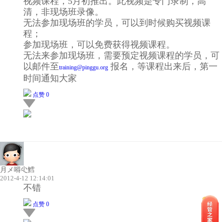
视频课程，5月初推出。此视频是专门录制，高
清，非现场班录像。
无法参加现场班的学员，可以到时候购买视频课
程；
参加现场班，可以免费获得视频课程。
无法来参加现场班，需要预定视频课程的学员，可
以邮件至
报名，等课程出来后，第一
training@pinggu.org
时间通知大家
点赞 0
月メ嘚尐鱈ゝ
2012-4-12 12:14:01
不错
点赞 0