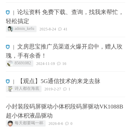
论坛资料 免费下载、查询，找我来帮忙，
|
轻松搞定
admin_kefu
2025-8-24
41
文房思宝推广员渠道火爆开启中，赠人玫
|
瑰，手有余香！
85691082
2024-11-19
16
【观点】5G通信技术的来龙去脉
|
诗人都在海底
2019-2-27
1
小封装段码屏驱动小体积段码屏驱动VK1088B
超小体积液晶驱动
每天都要喝一杯
2026-8-6
0