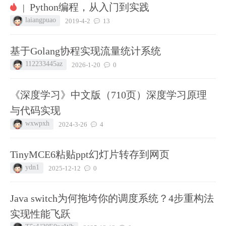
Python编程，从入门到实践
|
laiangpuao
2019-4-2
13
基于Golang协程实现流量统计系统
112233445az
2026-1-20
0
《深度学习》中文版（710页）深度学习原理
与代码实现
wxwpxh
2024-3-26
4
TinyMCE6粘贴ppt幻灯片转存到网页
ydn1
2025-12-12
0
Java switch为何拖垮你的调度系统？4步重构法
实现性能飞跃