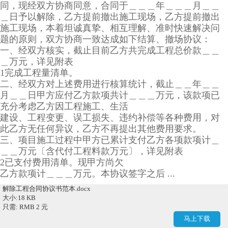
同，现经双方协商同意，合同于＿＿＿年＿＿＿月＿＿
＿日予以解除，乙方提前撤出施工现场，乙方提前撤出
施工现场，本着坦诚真挚、相互理解、准时快速解决问
题的原则，双方协商一致达成如下结算、撤场协议：
一、经双方核实，截止目前乙方共完成工程总价款＿＿
＿万元，详见附表
1完成工程量清单。
二、经双方对上述费用进行核算统计，截止＿＿年＿＿
月＿＿日甲方应付乙方款项共计＿＿＿万元，该款项已
充分考虑乙方因工程施工、生活
建设、工程变更、误工损失、违约补偿等各种费用，对
此乙方无任何异议，乙方不再提出其他费用要求。
三、项目施工过程中甲方已累计支付乙方各项款项计＿
＿＿万元〔含代付工程料款万元〕，详见附表
2已支付费用清单。现甲方尚欠
乙方款项计＿＿＿万元。本协议签字之后 ...
解除工程合同协议书范本.docx
大小:18 KB
只需: RMB 2 元
马上下载