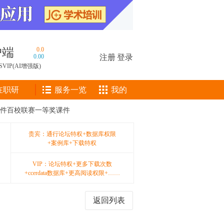
户端
0.0
0.00
注册
|
登录
SVIP(AI增强版)
在职研
服务一览
我的
件百校联赛一等奖课件
贵宾：通行论坛特权+数据库权限
+案例库+下载特权
VIP：论坛特权+更多下载次数
+ccerdata数据库+更高阅读权限+……
返回列表