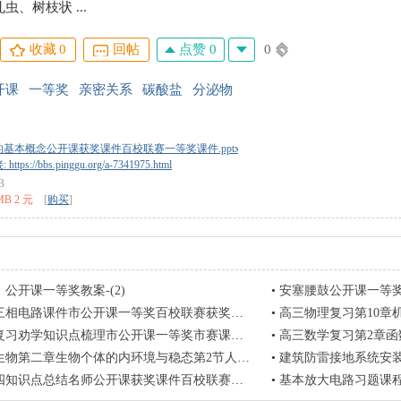
虫、树枝状 ...
点赞 0
0
收藏
0
回帖
开课
一等奖
亲密关系
碳酸盐
分泌物
基本概念公开课获奖课件百校联赛一等奖课件.pptx
tps://bbs.pinggu.org/a-7341975.html
B
MB 2 元
[
购买
]
公开课一等奖教案-(2)
•
安塞腰鼓公开课一等
三相电路课件市公开课一等奖百校联赛获奖课件
•
高三物理复习第10章机械振动机械波实验16
习劝学知识点梳理市公开课一等奖市赛课获奖课件
•
高三数学复习第2章函数的概念与基本初等函
生物个体的内环境与稳态第2节人体的免疫与稳态课时1免疫应答省公开课一等奖新名师优质
•
建筑防雷接地系统安装和识图
知识点总结名师公开课获奖课件百校联赛一等奖课件
•
基本放大电路习题课程