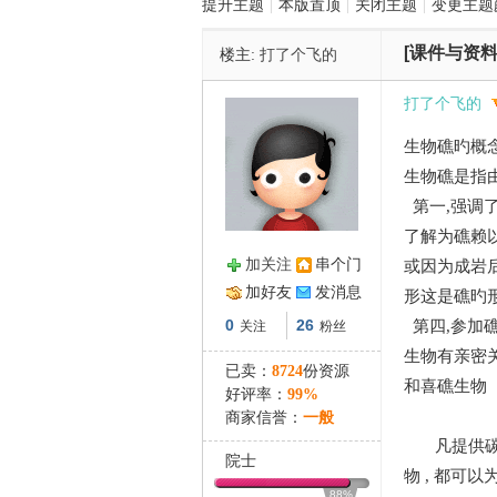
提升主题
|
本版置顶
|
关闭主题
|
变更主题
[课件与资料
楼主:
打了个飞的
管
打了个飞的
生物礁旳概
生物礁是指
第一,强调
了解为礁赖以
加关注
串个门
或因为成岩
之
加好友
发消息
形这是礁旳
0
26
第四,参加
关注
粉丝
生物有亲密关
已卖：
8724
份资源
和喜礁生物
好评率：
99%
商家信誉：
一般
凡提供碳酸
院士
物 , 都可
88%