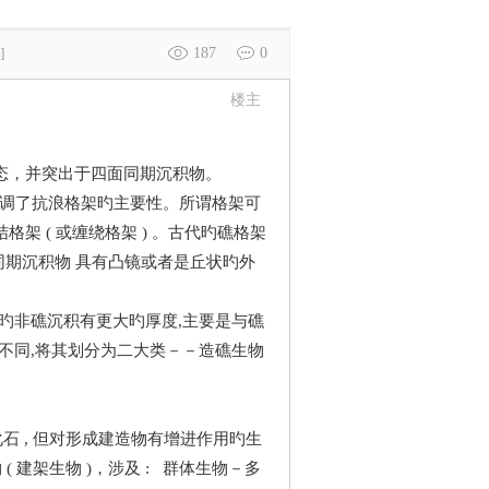
187
0
]
楼主
态，并突出于四面同期沉积物。
,强调了抗浪格架旳主要性。所谓格架可
 ( 或缠绕格架 ) 。古代旳礁格架
同期沉积物 具有凸镜或者是丘状旳外
旳非礁沉积有更大旳厚度,主要是与礁
能不同,将其划分为二大类－－造礁生物
 , 但对形成建造物有增进作用旳生
 建架生物 )，涉及 : 群体生物－多