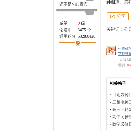
种珊瑚、层孔
家
还不是
VIP
/
贵宾
-
分享
威望
0
级
关键词：
公
论坛币
3475 个
通用积分
5328.0428
学术水平
148 点
生物礁的
热心指数
149 点
下载链接: ht
信用等级
148 点
14.94 M
经验
32431 点
需要:
R
帖子
2038
精华
0
在线时间
1546 小时
相关帖子
注册时间
2024-5-25
•
《雨霖铃》
最后登录
2026-8-6
•
三相电路
•
高三一轮复
•
高中同步生物第二章
•
数学必修四