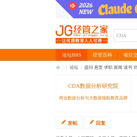
论坛BBS
经管百科
项目
论坛
提问 悬赏 求职 新闻 读书 
CDA数据分析研究院
经
›
›
商业数据分析与大数据领航教育品牌
发帖
回复