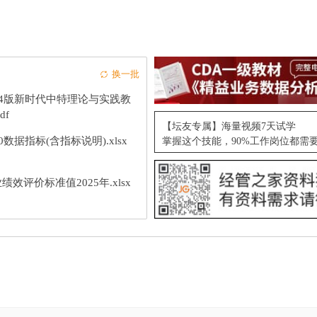
换一批
24版新时代中特理论与实践教
df
【坛友专属】海量视频7天试学
10数据指标(含指标说明).xlsx
掌握这个技能，90%工作岗位都需
绩效评价标准值2025年.xlsx