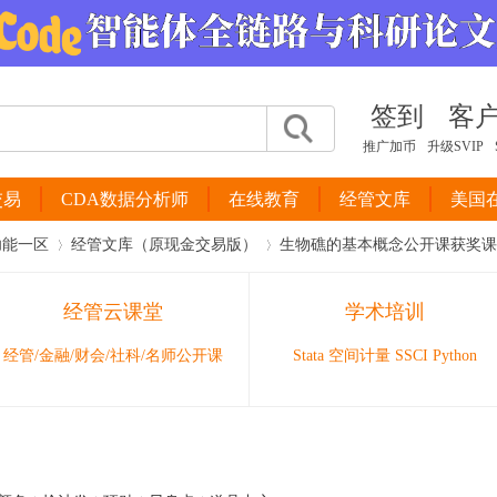
签到
客
推广加币
升级SVIP
交易
CDA数据分析师
在线教育
经管文库
美国
功能一区
经管文库（原现金交易版）
生物礁的基本概念公开课获奖课
经管云课堂
学术培训
›
›
经管/金融/财会/社科/名师公开课
Stata 空间计量 SSCI Python