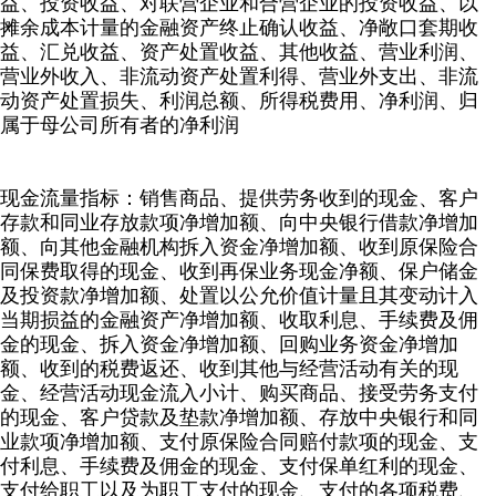
益、投资收益、对联营企业和合营企业的投资收益、以
摊余成本计量的金融资产终止确认收益、净敞口套期收
益、汇兑收益、资产处置收益、其他收益、营业利润、
营业外收入、非流动资产处置利得、营业外支出、非流
动资产处置损失、利润总额、所得税费用、净利润、归
属于母公司所有者的净利润
现金流量指标：销售商品、提供劳务收到的现金、客户
存款和同业存放款项净增加额、向中央银行借款净增加
额、向其他金融机构拆入资金净增加额、收到原保险合
同保费取得的现金、收到再保业务现金净额、保户储金
及投资款净增加额、处置以公允价值计量且其变动计入
当期损益的金融资产净增加额、收取利息、手续费及佣
金的现金、拆入资金净增加额、回购业务资金净增加
额、收到的税费返还、收到其他与经营活动有关的现
金、经营活动现金流入小计、购买商品、接受劳务支付
的现金、客户贷款及垫款净增加额、存放中央银行和同
业款项净增加额、支付原保险合同赔付款项的现金、支
付利息、手续费及佣金的现金、支付保单红利的现金、
支付给职工以及为职工支付的现金、支付的各项税费、