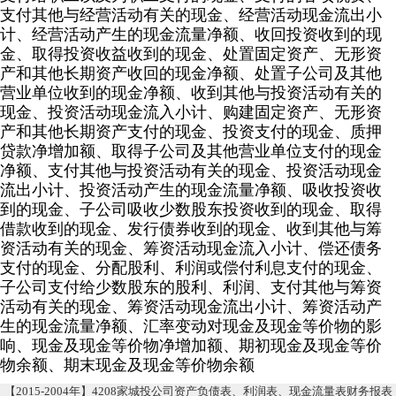
支付其他与经营活动有关的现金、经营活动现金流出小
计、经营活动产生的现金流量净额、收回投资收到的现
金、取得投资收益收到的现金、处置固定资产、无形资
产和其他长期资产收回的现金净额、处置子公司及其他
营业单位收到的现金净额、收到其他与投资活动有关的
现金、投资活动现金流入小计、购建固定资产、无形资
产和其他长期资产支付的现金、投资支付的现金、质押
贷款净增加额、取得子公司及其他营业单位支付的现金
净额、支付其他与投资活动有关的现金、投资活动现金
流出小计、投资活动产生的现金流量净额、吸收投资收
到的现金、子公司吸收少数股东投资收到的现金、取得
借款收到的现金、发行债券收到的现金、收到其他与筹
资活动有关的现金、筹资活动现金流入小计、偿还债务
支付的现金、分配股利、利润或偿付利息支付的现金、
子公司支付给少数股东的股利、利润、支付其他与筹资
活动有关的现金、筹资活动现金流出小计、筹资活动产
生的现金流量净额、汇率变动对现金及现金等价物的影
响、现金及现金等价物净增加额、期初现金及现金等价
物余额、期末现金及现金等价物余额
【2015-2004年】4208家城投公司资产负债表、利润表、现金流量表财务报表