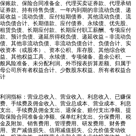
保账款、保险合同准备金、代理买卖证券款、代理承销
证券款、持有待售负债、一年内到期的非流动负债、递
延收益－流动负债、应付短期债券、其他流动负债、流
动负债合计、长期借款、应付债券、永续债、优先股、
租赁负债、长期应付款、长期应付职工薪酬、专项应付
款、预计负债、递延所得税负债、递延收益－非流动负
债、其他非流动负债、非流动负债合计、负债合计、实
收资本（或股本）、资本公积、库存股、其他综合收
益、其他权益工具、永续债、专项储备、盈余公积、一
般风险准备、未分配利润、外币报表折算差额、归属于
母公司所有者权益合计、少数股东权益、所有者权益合
计
利润指标：营业总收入、营业收入、利息收入、已赚保
费、手续费及佣金收入、营业总成本、营业成本、利息
支出、手续费及佣金支出、退保金、赔付支出净额、提
取保险合同准备金净额、保单红利支出、分保费用、税
金及附加、销售费用、管理费用、研发费用、财务费
用、资产减值损失、信用减值损失、公允价值变动收