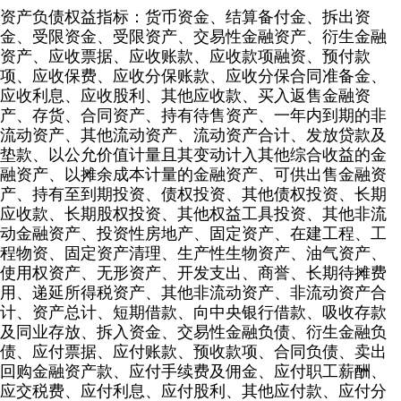
资产负债权益指标：货币资金、结算备付金、拆出资
金、受限资金、受限资产、交易性金融资产、衍生金融
资产、应收票据、应收账款、应收款项融资、预付款
项、应收保费、应收分保账款、应收分保合同准备金、
应收利息、应收股利、其他应收款、买入返售金融资
产、存货、合同资产、持有待售资产、一年内到期的非
流动资产、其他流动资产、流动资产合计、发放贷款及
垫款、以公允价值计量且其变动计入其他综合收益的金
融资产、以摊余成本计量的金融资产、可供出售金融资
产、持有至到期投资、债权投资、其他债权投资、长期
应收款、长期股权投资、其他权益工具投资、其他非流
动金融资产、投资性房地产、固定资产、在建工程、工
程物资、固定资产清理、生产性生物资产、油气资产、
使用权资产、无形资产、开发支出、商誉、长期待摊费
用、递延所得税资产、其他非流动资产、非流动资产合
计、资产总计、短期借款、向中央银行借款、吸收存款
及同业存放、拆入资金、交易性金融负债、衍生金融负
债、应付票据、应付账款、预收款项、合同负债、卖出
回购金融资产款、应付手续费及佣金、应付职工薪酬、
应交税费、应付利息、应付股利、其他应付款、应付分