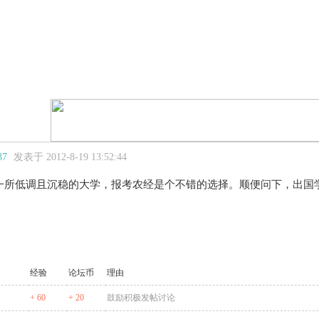
87
发表于 2012-8-19 13:52:44
一所低调且沉稳的大学，报考农经是个不错的选择。顺便问下，出国
经验
论坛币
理由
+ 60
+ 20
鼓励积极发帖讨论