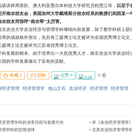
高级讲师周章跃、澳大利亚墨尔本科技大学研究员程恩江等，
以至于
召开南农校友会，美国加州大学戴维斯分校农经系的教授们则因某一年
南农校友而惊呼“南农帮”太厉害。
农业大学农业经济与管理学科继续向前发展，除了教学科研上获得
培养的成就格外突出，先后有三篇博士论文被评为全国优秀博士论文
三篇博士论文被评为江苏省优秀博士论文。
发展的根本。由于培养出一大批优秀人才，南京农业大学农业经济
全国的学科发展做出了应有的贡献。
点赞 0
0
收藏
2
回帖
业经济管理
经济管理学
他山之石
农业经济
经济管理
经济管理
经济管理学科的演变历程与发展方向
•
求《农业经济管理学》
管理学科的悲情演绎
•
北美农业经济管理学