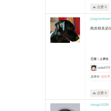
点赞 0
jiangchenbasel
南农校友必
已有
1
人评分
yinlin0379
总评分:
论坛币 +
点赞 0
chengb18288