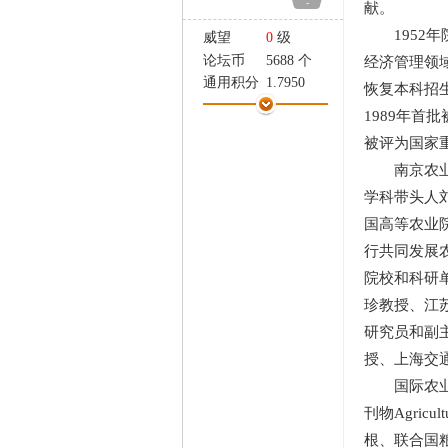
-
献。
家
1952年
威望
0
级
论坛币
5688 个
经济管理领
通用积分
1.7950
恢复本科招生
学术水平
35 点
1989年首
热心指数
31 点
被评为国家
信用等级
18 点
南京农业大
经验
8419 点
帖子
333
学科带头人
精华
0
国高等农业
在线时间
1154 小时
行共同发展
注册时间
2007-3-20
院校和科研
最后登录
2020-2-5
珍教授、江
研究员和副
授、上海交
国际农业经
刊物Agri
根、联合国