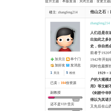
提升主题
|
本版置顶
|
关闭主题
|
变更主题
他山之石：
楼主:
zhangfeng214
管
zhangfeng214
人们总是在
出如此之多
史，你自然
前者于192
加关注
串个门
1942年
之
加好友
发消息
同时也最辉
1
5
1929
关注
粉丝
户的大规模
已卖：
104
份资源
用》等文献
副教授
《剑桥中华民
得以为其诺
19%
还不是
VIP
/
贵宾
又先后在山