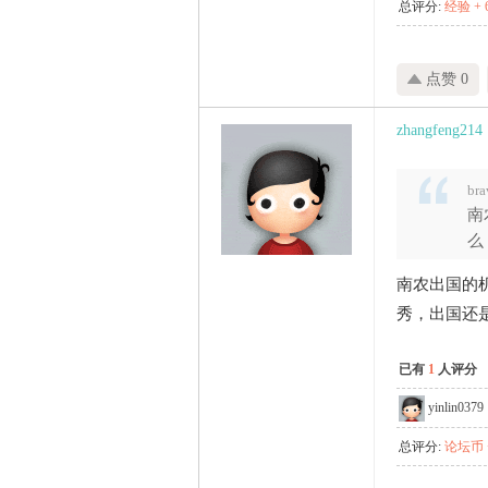
总评分:
经验 + 
点赞 0
zhangfeng214
br
南
么
南农出国的
秀，出国还
已有
1
人评分
yinlin0379
总评分:
论坛币 +