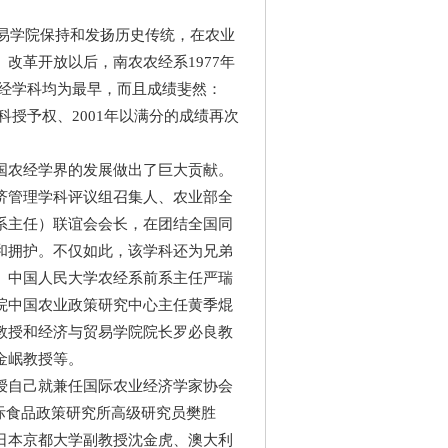
易学院保持和发扬历史传统，在农业
改革开放以后，南农农经系1977年
农经学科均为最早，而且成绩斐然：
科授予权、2001年以满分的成绩再次
农经学界的发展做出了巨大贡献。
济管理学科评议组召集人、农业部全
系主任）联谊会会长，在团结全国同
和拥护。不仅如此，该学科还为兄弟
、中国人民大学农经系前系主任严瑞
院中国农业政策研究中心主任黄季焜
教授和经济与贸易学院院长罗必良教
金岷教授等。
自己就兼任国际农业经济学家协会
加上国际食品政策研究所高级研究员樊胜
日本京都大学副教授沈金虎、澳大利