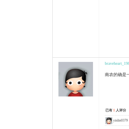
braveheart_19
南农的确是
已有
1
人评分
yinlin0379