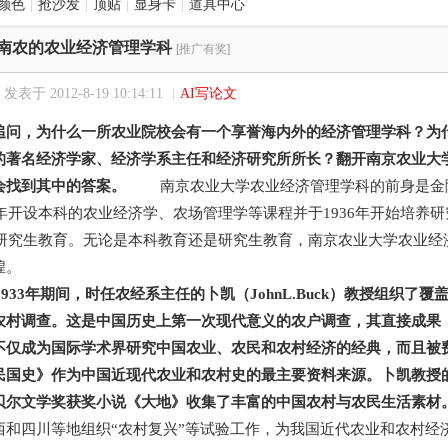
颜色
|
抢沙发
|
顶贴
|
显身卡
|
道具中心
南农的农业经济管理学科
[推广有奖]
发表于 2012-8-19 10:14:11
|
AI写论文
追问，为什么一所农业院校会有一个享誉海内外的经济管理学科？为
的著名经济学家、经济学系主任和经济研究所所长？翻开南京农业大学
会找到其中的答案。
南京农业大学农业经济管理学科的前身是金陵
0年开设本科的农业经济学、农场管理学等课程并于1936年开始培养研
开始研究生教育。无论是本科教育还是研究生教育，南京农业大学农业
煌。
－1933年期间，时任农经系主任的卜凯（JohnL.Buck）教授组织了覆盖
农村调查。这是中国历史上第一次现代意义的农户调查，其直接成果
不仅成为国际学术界研究中国农业、农民和农村经济的经典，而且被
国史》作为中国近现代农业和农村史的最主要资料来源。卜凯教授的夫人赛
贝尔文学奖获奖小说《大地》收集了丰富的中国农村与农民生活素材
西和四川等地组织“农村复兴”等试验工作，为我国近代农业和农村经