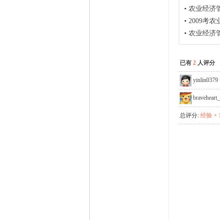
•
农业经济
•
2009考
•
农业经济
已有
2
人评分
yinlin0379
braveheart
总评分:
经验 + 