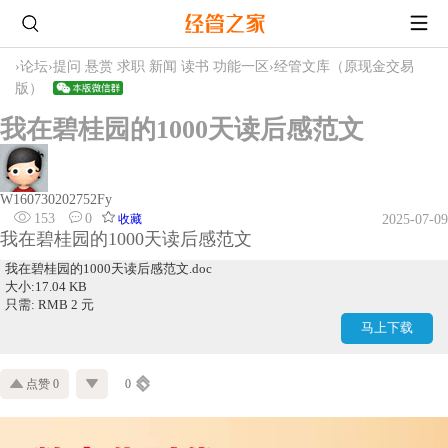
›
论坛
›
提问 悬赏 求职 新闻 读书 功能一区
›
经管文库（原现金交易
版）
我在碧桂园的1000天读后感范文
W160730202752Fy
153
0
收藏
2025-07-09
我在碧桂园的1000天读后感范文
我在碧桂园的1000天读后感范文.doc
大小:17.04 KB
只需: RMB 2 元
马上下载
点赞 0
0