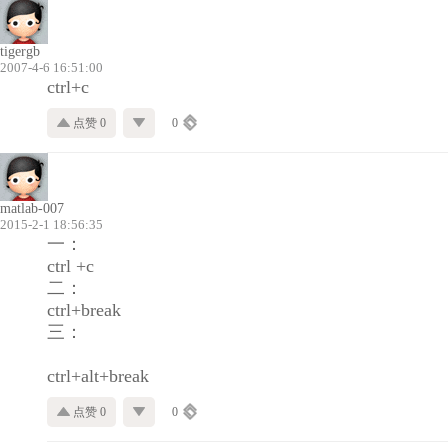
tigergb
2007-4-6 16:51:00
ctrl+c
点赞 0
0
matlab-007
2015-2-1 18:56:35
一：
ctrl +c
二：
ctrl+break
三：
ctrl+alt+break
点赞 0
0