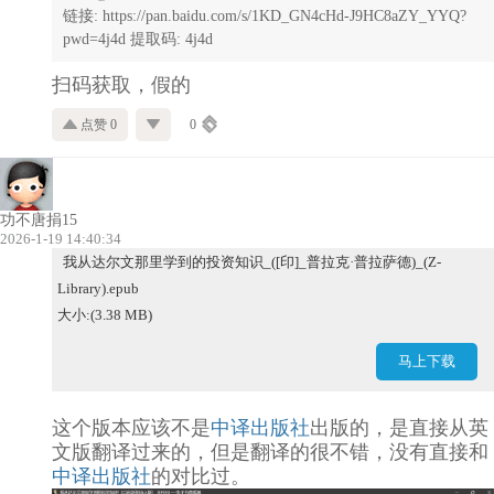
链接: https://pan.baidu.com/s/1KD_GN4cHd-J9HC8aZY_YYQ?
pwd=4j4d 提取码: 4j4d
扫码获取，假的
点赞 0
0
功不唐捐15
2026-1-19 14:40:34
我从达尔文那里学到的投资知识_([印]_普拉克·普拉萨德)_(Z-
Library).epub
大小:(3.38 MB)
马上下载
这个版本应该不是
中译出版社
出版的，是直接从英
文版翻译过来的，但是翻译的很不错，没有直接和
中译出版社
的对比过。