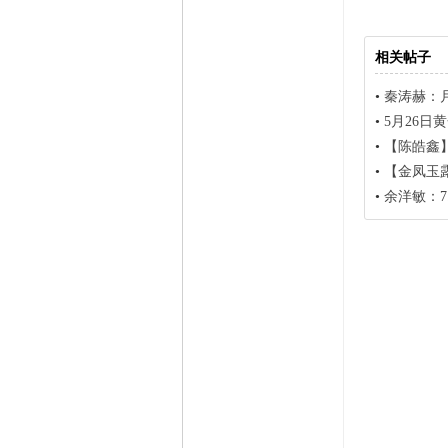
相关帖子
•
秦涛赫：月
•
5月26
•
【陈皓鑫】
•
【金凤玉露
•
余洋敏：7