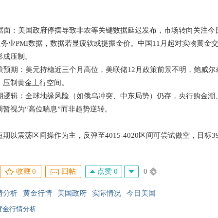
数据面：美国政府停摆导致非农等关键数据延迟发布，市场转向关注今日美
M服务业PMI数据，数据若显疲软或提振金价。中国11月起对实物黄
形成压制。
政策预期：美元持稳近三个月高位，美联储12月政策前景不明，鲍威尔
，压制黄金上行空间。
与长期逻辑：全球地缘风险（如俄乌冲突、中东局势）仍存，央行购金
调暂视为“高位喘息”而非趋势逆转。
期以震荡区间操作为主，反弹至4015-4020区间可尝试做空，目标3990
点赞 0
0
收藏
0
回帖
情分析
黄金行情
美国政府
实际情况
今日美国
黄金行情分析