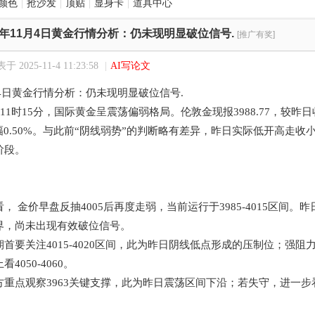
颜色
|
抢沙发
|
顶贴
|
显身卡
|
道具中心
25年11月4日黄金行情分析：仍未现明显破位信号.
[推广有奖]
于 2025-11-4 11:23:58
|
AI写论文
1月4日黄金行情分析：仍未现明显破位信号.
日11时15分，国际黄金呈震荡偏弱格局。伦敦金现报3988.77，较昨日
，跌幅0.50%。与此前“阴线弱势”的判断略有差异，昨日实际低开高
阶段。
， 金价早盘反抽4005后再度走弱，当前运行于3985-4015区间。昨
界，尚未出现有效破位信号。
首要关注4015-4020区间，此为昨日阴线低点形成的压制位；强阻
4050-4060。
重点观察3963关键支撑，此为昨日震荡区间下沿；若失守，进一步看向39