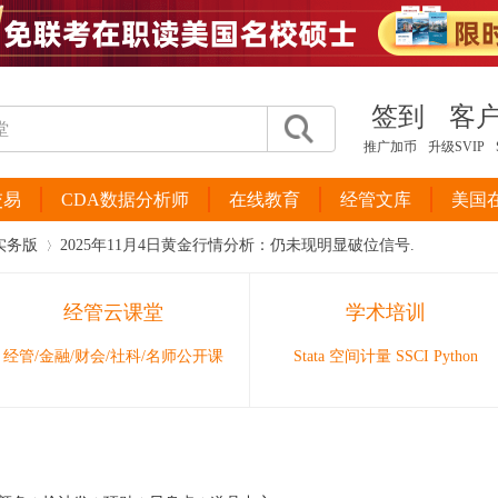
签到
客
推广加币
升级SVIP
交易
CDA数据分析师
在线教育
经管文库
美国
实务版
2025年11月4日黄金行情分析：仍未现明显破位信号.
经管云课堂
学术培训
›
经管/金融/财会/社科/名师公开课
Stata 空间计量 SSCI Python