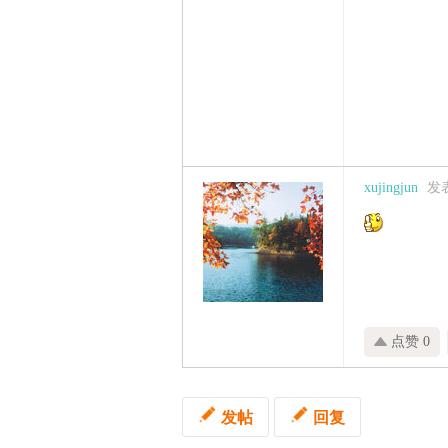
xujingjun
发表
点赞 0
发帖
回复