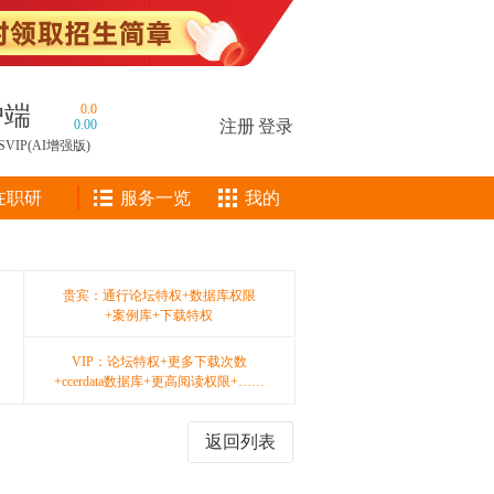
户端
0.0
0.00
注册
|
登录
SVIP(AI增强版)
在职研
服务一览
我的
贵宾：通行论坛特权+数据库权限
+案例库+下载特权
VIP：论坛特权+更多下载次数
+ccerdata数据库+更高阅读权限+……
返回列表