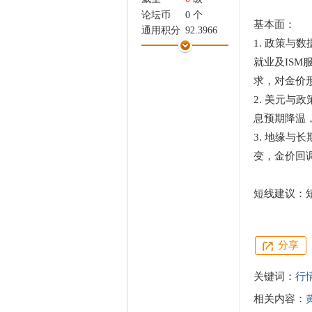
家
论坛币
0 个
基本面：
通用积分
92.3966
1. 政策与
学术水平
1 点
就业及IS
热心指数
1 点
信用等级
1 点
求，对金价
经验
5680 点
2. 美元与
帖子
247
息预期降温
精华
0
3. 地缘
在线时间
522 小时
注册时间
2025-3-25
变，金价回
最后登录
2026-8-6
短线建议：短
分享
关键词：
行
相关内容：