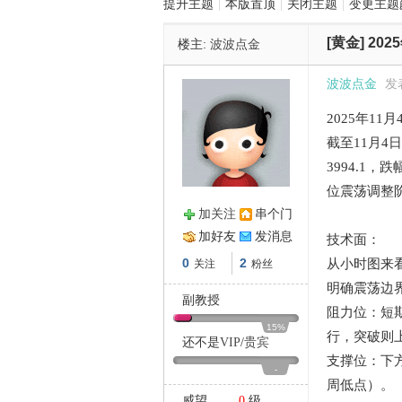
提升主题
|
本版置顶
|
关闭主题
|
变更主题
[黄金]
20
楼主:
波波点金
管
波波点金
发表
2025年1
截至11月4
3994.1
位震荡调整
加关注
串个门
之
加好友
发消息
技术面：
0
2
从小时图来看
关注
粉丝
明确震荡边
副教授
阻力位：短期
15%
行，突破则上看
还不是
VIP
/
贵宾
支撑位：下方
-
周低点）。
威望
0
级