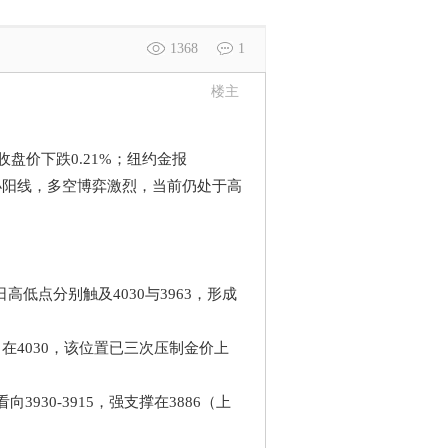
1368
1
楼主
收盘价下跌0.21%；纽约金报
走收小阳线，多空博弈激烈，当前仍处于高
日高低点分别触及4030与3963，形成
力在4030，该位置已三次压制金价上
30-3915，强支撑在3886（上