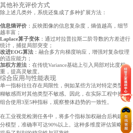
其他补充评价方式
除上述几类外，系统还集成了多种扩展方法：
信息熵评价
：反映图像的信息复杂度，熵值越高，细节
越丰富；
Laplace算子变体
：通过对拉普拉斯二阶导数的方差进行
统计，捕捉局部突变；
改进EOG算法
：融合多方向梯度响应，增强对复杂纹理
的适应能力；
加权方差法
：在传统Variance基础上引入局部对比度权
重，提高灵敏度。
综合应用与性能表现
单一指标往往存在局限性，例如某些方法对特定类型模
糊敏感而对其他类型不敏感。因此，在实际工程中推荐
组合使用3至5种指标，观察整体趋势的一致性。
在工业视觉检测任务中，将多个指标加权融合后构建评
分模型，准确率可达90%以上。这种多维度评估策略显著
提升了判别的稳定性与可靠性。