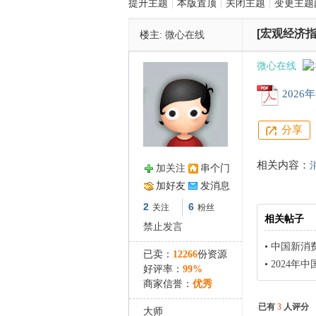
提升主题
|
本版置顶
|
关闭主题
|
变更主题
[宏观经济指
楼主:
微心在线
管
微心在线
2026
分享
相关内容：
加关注
串个门
之
加好友
发消息
2
6
关注
粉丝
相关帖子
禁止发言
•
中国新消费
已卖：
12266
份资源
•
2024年
好评率：
99%
商家信誉：
优秀
已有
3
人评分
大师