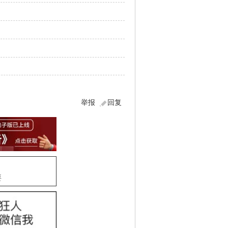
举报
回复
要