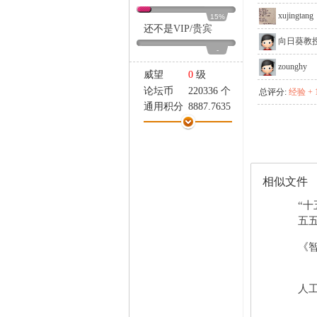
家
xujingtang
15%
还不是
VIP
/
贵宾
向日葵教
-
zounghy
威望
0
级
论坛币
220336 个
总评分:
经验 + 
通用积分
8887.7635
学术水平
27 点
热心指数
11 点
信用等级
6 点
经验
160635 点
相似文件
帖子
4981
精华
0
“十
在线时间
598 小时
五五
注册时间
2025-7-16
《智
最后登录
2026-8-7
人工