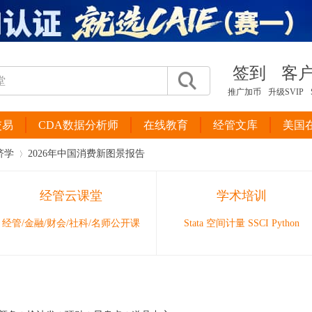
签到
客
推广加币
升级SVIP
交易
CDA数据分析师
在线教育
经管文库
美国
济学
2026年中国消费新图景报告
经管云课堂
学术培训
›
经管/金融/财会/社科/名师公开课
Stata 空间计量 SSCI Python