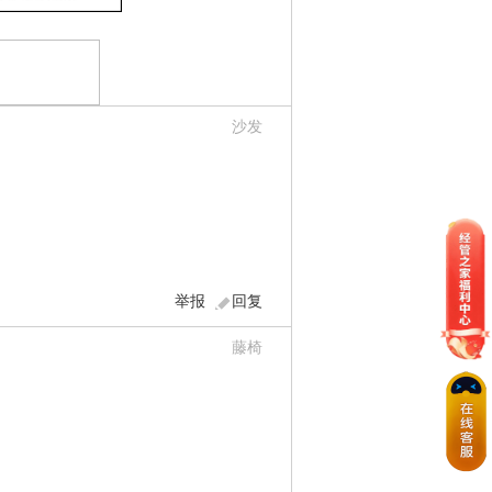
沙发
举报
回复
藤椅