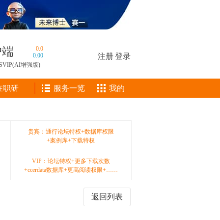
户端
0.0
0.00
注册
|
登录
SVIP(AI增强版)
在职研
服务一览
我的
贵宾：通行论坛特权+数据库权限
+案例库+下载特权
VIP：论坛特权+更多下载次数
+ccerdata数据库+更高阅读权限+……
返回列表