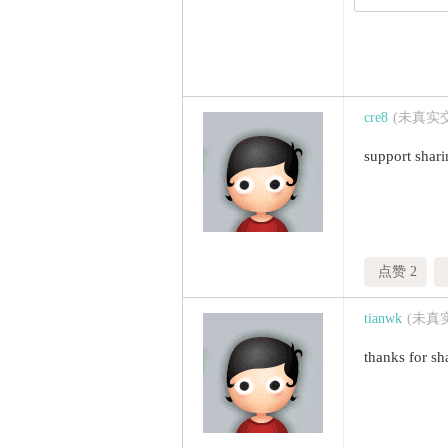
cre8
(未真实
support shar
点赞 2
tianwk
(未真
thanks for sh