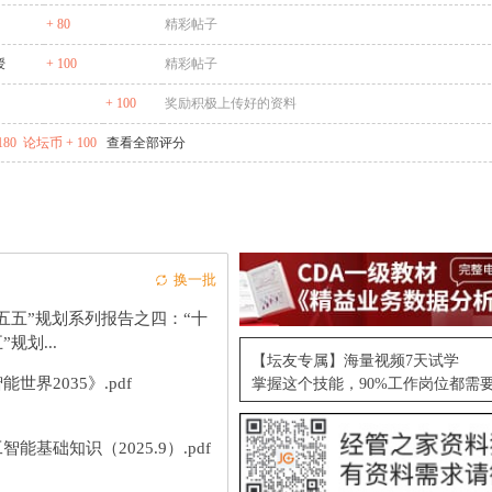
+ 80
精彩帖子
授
+ 100
精彩帖子
+ 100
奖励积极上传好的资料
180
论坛币 + 100
查看全部评分
换一批
五五”规划系列报告之四：“十
”规划...
【坛友专属】海量视频7天试学
能世界2035》.pdf
掌握这个技能，90%工作岗位都需
智能基础知识（2025.9）.pdf