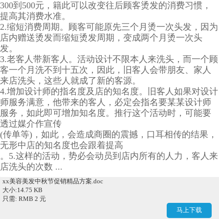
300到500元，籍此可以改变往后顾客烫发的消费习惯，
提高其消费水准。
2.缩短消费周期。顾客可能原先三个月烫一次头发，因为
店内赠送烫发而缩短烫发周期，变成两个月烫一次头
发。
3.老客人带新客人。活动设计不限本人来洗头，而一个顾
客一个月洗不到十五次，因此，旧客人会带朋友、家人
来店洗头，这些人就成了新的客源。
4.增加设计师的指名度及店的知名度。旧客人如果对设计
师服务满意，他带来的客人，必定会指名要某某设计师
服务，如此即可增加知名度。推行这个活动时，可能要
透过媒介作宣传
(传单等)，如此，会造成商圈的震撼，口耳相传的结果，
无形中店的知名度也会跟着提高
。5.这样的活动，势必会动员到店内所有的人力，客人来
店洗头的次数 ...
xx美容美发中秋节促销精品方案.doc
大小:14.75 KB
只需: RMB 2 元
马上下载