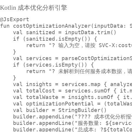
Kotlin 成本优化分析引擎
@JsExport

fun costOptimizationAnalyzer(inputData: S
    val sanitized = inputData.trim()

    if (sanitized.isEmpty()) {

        return "? 输入为空，请按 SVC-X:cost=
    }

    val services = parseCostOptimizationS
    if (services.isEmpty()) {

        return "? 未解析到任何服务成本数据，
    }

    val insights = services.map { analyze
    val totalCost = services.sumOf { it.m
    val totalWaste = insights.sumOf { it.
    val optimizationPotential = (totalWas
    val builder = StringBuilder()

    builder.appendLine("???? 成本优化分析报
    builder.appendLine("服务数量: ${service
    builder.appendLine("总成本: ?${totalCos