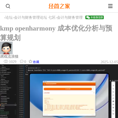
›
论坛
›
会计与财务管理论坛 七区
›
会计与财务管理
kmp openharmony 成本优化分析与预
算规划
调戏流浪猫
1029
0
收藏
2025-12-05