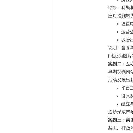
结果：科斯
应对措施转
设置
运营
城管
说明：当参
[此处为图片2
案例二：互
早期视频网
后续发展出
平台
引入类
建立
逐步形成市
案例三：美
某工厂排放