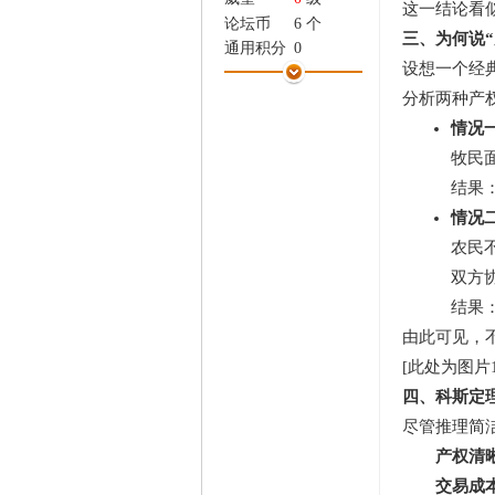
这一结论看
家
论坛币
6 个
三、为何说
通用积分
0
设想一个经
学术水平
0 点
分析两种产
热心指数
0 点
信用等级
0 点
情况
经验
40 点
牧民
帖子
3
结果
精华
0
情况
在线时间
0 小时
注册时间
2018-10-28
农民
最后登录
2018-10-28
双方
结果
由此可见，
[此处为图片1
四、科斯定
尽管推理简
产权清
交易成