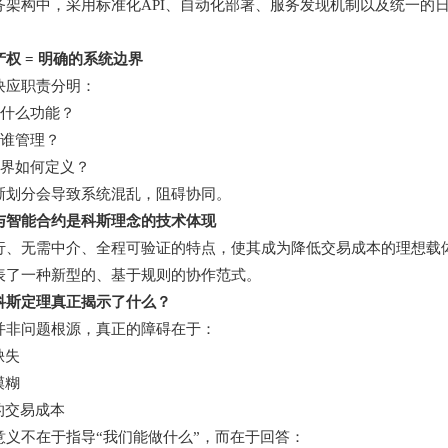
务架构中，采用标准化API、自动化部署、服务发现机制以及统一的
。
权 = 明确的系统边界
块应职责分明：
责什么功能？
归谁管理？
边界如何定义？
晰划分会导致系统混乱，阻碍协同。
与智能合约是科斯理念的技术体现
行、无需中介、全程可验证的特点，使其成为降低交易成本的理想载
表了一种新型的、基于规则的协作范式。
科斯定理真正揭示了什么？
并非问题根源，真正的障碍在于：
缺失
模糊
的交易成本
意义不在于指导“我们能做什么”，而在于回答：