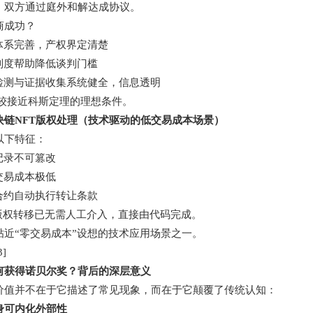
，双方通过庭外和解达成协议。
商成功？
体系完善，产权界定清楚
制度帮助降低谈判门槛
检测与证据收集系统健全，信息透明
形较接近科斯定理的理想条件。
块链NFT版权处理（技术驱动的低交易成本场景）
以下特征：
记录不可篡改
交易成本极低
合约自动执行转让条款
的版权转移已无需人工介入，直接由代码完成。
贴近“零交易成本”设想的技术应用场景之一。
]
何获得诺贝尔奖？背后的深层意义
价值并不在于它描述了常见现象，而在于它颠覆了传统认知：
身可内化外部性