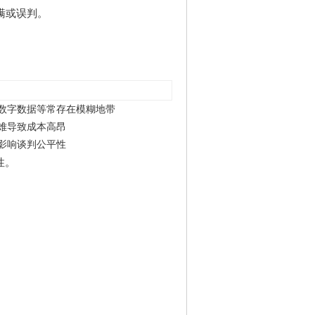
瞒或误判。
。
数字数据等常存在模糊地带
难导致成本高昂
影响谈判公平性
性。