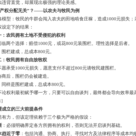
似违背直觉，却展现出极强的理论美感。
“产权分配无关”？——以农夫与牧民为例
典模型：牧民的牛群会闯入农夫的田地啃食庄稼，造成1000元损失；
权设定下的结果：
一：农民拥有土地不受侵犯的权利
面临两个选择：赔偿1000元，或花800元装围栏。理性选择是后者。
：围栏建成，总成本800元。
二：牧民拥有自由放牧权
不愿承受1000元损失，愿意支付不超过800元请牧民建围栏。
协商后，围栏仍会被建造。
：同样是围栏建成，总成本800元。
不论权利最初赋予哪一方，只要可以自由谈判，最终都会导向效率最
]
理成立的三大前提条件
洁有力，但该定理依赖于三个极为严格的假设：
晰
：必须明确界定各方所拥有的权利，否则无法开启谈判基础。
本趋近于零
：包括沟通、协商、执行、寻找对方及法律程序等成本均