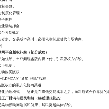
机制失效。
为制度化管理：
电子围栏
企业缴纳押金
出台强制规定
与者多、交易成本高时，必须依靠制度替代市场协商。
]
联网平台版权纠纷（部分成功）
站如优酷、土豆频现盗版内容上传，引发版权方诉讼。
如下机制：
主动购买版权
似DMCA的“通知-删除”流程
与版权方的常态化协商渠道
场化治理模式——这正是在降低交易成本之后，向科斯式合作靠拢的
国工厂排污与居民和解（接近理想状态）
污染物影响周边居民健康，居民提起集体诉讼。