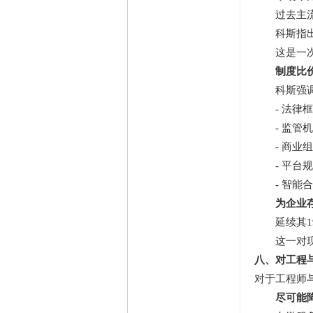
过去主
科斯指
这是一
制度比
科斯强
- 法律
- 监管
- 商业
- 平台
- 智能
为企业
延续其
这一对
八、对工程
对于工程师
尽可能