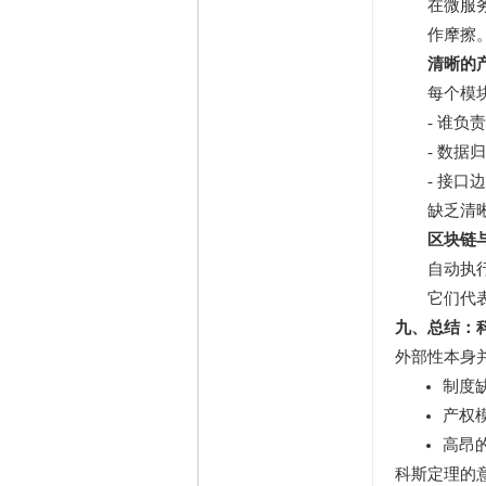
在微服
作摩擦
清晰的产
每个模
- 谁负
- 数据
- 接口
缺乏清
区块链
自动执
它们代
九、总结：
外部性本身
制度
产权
高昂
科斯定理的