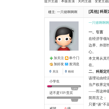
提升主题
|
本版置顶
|
关闭主题
|
变更主题
[其他]
科斯
楼主:
一只猪啊啊啊
管
一只猪啊啊啊
一、引言
在经济学领
边界、外部
心。
加关注
串个门
本文将从其
之
加好友
发消息
在。
0
0
二、科斯定
关注
粉丝
该理论由经济
小学生
当产权界定
14%
——而这种
还不是
VIP
/
贵宾
简而言之：
-
只要“谈”
威望
0
级