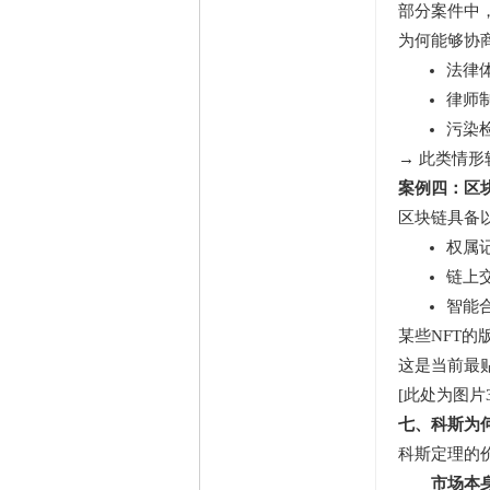
部分案件中
为何能够协
法律
律师
污染
→ 此类情
案例四：区
区块链具备
权属
链上
智能
某些NFT
这是当前最
[此处为图片3
七、科斯为
科斯定理的
市场本