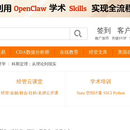
签到
客
推广加币
升级SVIP
交易
CDA数据分析师
在线教育
经管文库
美国
济学
科斯定理：从理论到现实
经管云课堂
学术培训
›
经管/金融/财会/社科/名师公开课
Stata 空间计量 SSCI Python