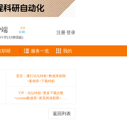
户端
0.0
0.00
注册
|
登录
SVIP(AI增强版)
在职研
服务一览
我的
贵宾：通行论坛特权+数据库权限
+案例库+下载特权
VIP：论坛特权+更多下载次数
+ccerdata数据库+更高阅读权限+……
返回列表