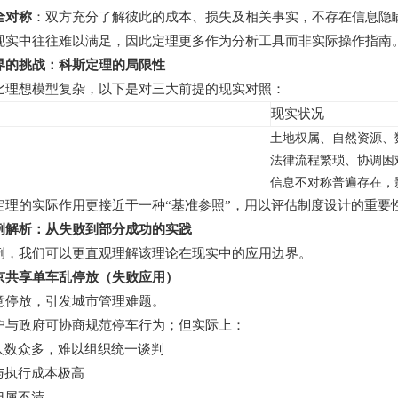
全对称
：双方充分了解彼此的成本、损失及相关事实，不存在信息隐
现实中往往难以满足，因此定理更多作为分析工具而非实际操作指南
界的挑战：科斯定理的局限性
比理想模型复杂，以下是对三大前提的现实对照：
现实状况
土地权属、自然资源、
法律流程繁琐、协调困
信息不对称普遍存在，
定理的实际作用更接近于一种“基准参照”，用以评估制度设计的重要
例解析：从失败到部分成功的实践
例，我们可以更直观理解该理论在现实中的应用边界。
京共享单车乱停放（失败应用）
意停放，引发城市管理难题。
户与政府可协商规范停车行为；但实际上：
人数众多，难以组织统一谈判
与执行成本极高
归属不清