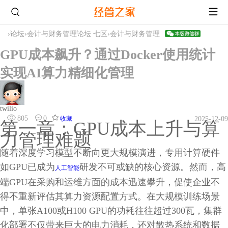
›
论坛
›
会计与财务管理论坛 七区
›
会计与财务管理
GPU成本飙升？通过Docker使用统计
实现AI算力精细化管理
twilio
805
0
收藏
2025-12-09
第一章：GPU成本上升与算
力管理难题
随着深度学习模型不断向更大规模演进，专用计算硬件
如GPU已成为
研发不可或缺的核心资源。然而，高
人工智能
端GPU在采购和运维方面的成本迅速攀升，促使企业不
得不重新评估其算力资源配置方式。在大规模训练场景
中，单张A100或H100 GPU的功耗往往超过300瓦，集群
化部署不仅带来巨大的电力消耗，还对散热系统和数据