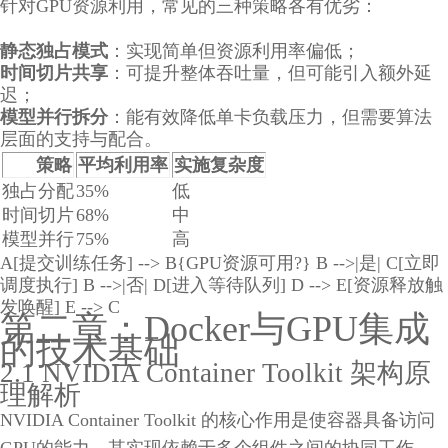
针对GPU资源利用，常见的三种策略各有优劣：
静态独占模式
：实现简单但资源利用率偏低；
时间切片共享
：可提升整体吞吐量，但可能引入额外延
迟；
模型并行拆分
：能有效降低单卡负载压力，但需要算法
层面的支持与配合。
策略
平均利用率
实施复杂度
独占分配
35%
低
时间切片
68%
中
模型并行
75%
高
A[提交训练任务] --> B{GPU资源可用?} B -->|是| C[立即
调度执行] B -->|否| D[进入等待队列] D --> E[资源释放触
发唤醒] E --> C
第二章：Docker与GPU集成
的技术基础
2.1 NVIDIA Container Toolkit 架构原
理解析
NVIDIA Container Toolkit 的核心作用是使容器具备访问
GPU的能力，其实现依赖于多个组件之间的协同工作，