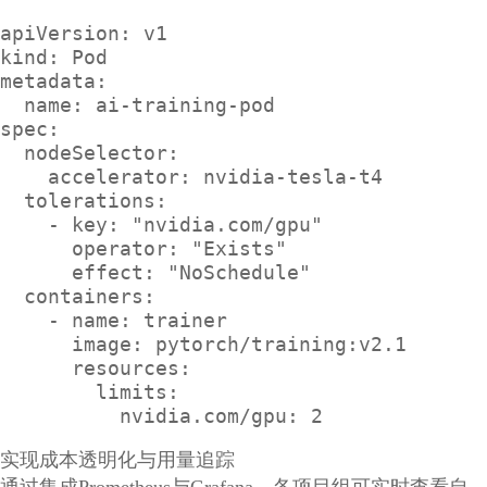
apiVersion: v1

kind: Pod

metadata:

  name: ai-training-pod

spec:

  nodeSelector:

    accelerator: nvidia-tesla-t4

  tolerations:

    - key: "nvidia.com/gpu"

      operator: "Exists"

      effect: "NoSchedule"

  containers:

    - name: trainer

      image: pytorch/training:v2.1

      resources:

        limits:

          nvidia.com/gpu: 2
实现成本透明化与用量追踪
通过集成Prometheus与Grafana，各项目组可实时查看自