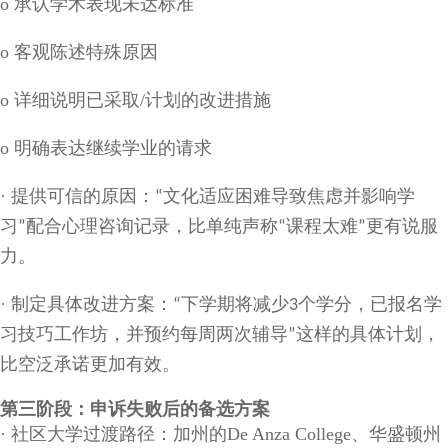
o
承认学术表现未达标准
o
客观陈述特殊原因
o
详细说明已采取
/
计划的改进措施
o
明确表达继续学业的请求
·
提供可信的原因：
文化适应困难导致焦虑并影响学
“
习
配合心理咨询记录，比单纯声称
课程太难
更有说服
”
“
”
力。
·
制定具体改进方案：
下学期将减少
个学分，已报名学
“
3
习技巧工作坊，并预约每周两次辅导
这样的具体计划，
”
比空泛承诺更加有效。
第三阶段：申诉失败后的备选方案
·
社区大学过渡路径：加州的
De Anza College
、华盛顿州