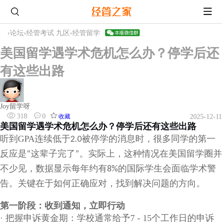
›
论坛
›
经管考试 九区
›
经管留学
美国留学遇学术危机怎么办？停学后还
有这些出路
Joy留学呀
318
0
收藏
2025-12-11
美国留学遇学术危机怎么办？停学后还有这些出路
听到
GPA
连续低于
被停学的消息时，很多同学的第一
2.0
反应是
这辈子完了
。实际上，这种情况在美国留学圈并
“
”
不少见，数据显示每年约有
的国际学生会面临学术警
8%
告。关键在于如何正确应对，找到解决问题的方向。
第一阶段：收到通知，立即行动
·
把握申诉黄金期：学校通常给予
7 - 15
个工作日的申诉