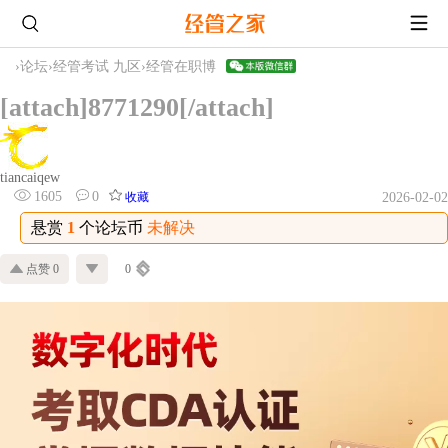
›
论坛
›
经管考试 九区
›
经管在职博
[attach]8771290[/attach]
tiancaiqew
1605
0
收藏
2026-02-02
悬赏
1
个论坛币
未解决
点赞 0
0