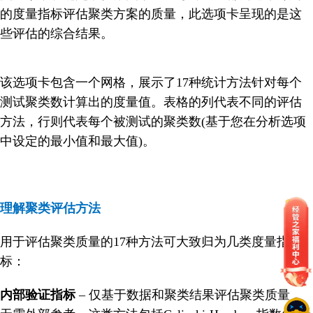
的度量指标评估聚类方案的质量，此选项卡呈现的是这
些评估的综合结果。
该选项卡包含一个网格，展示了17种统计方法针对每个
测试聚类数计算出的度量值。表格的列代表不同的评估
方法，行则代表每个被测试的聚类数(基于您在分析选项
中设定的最小值和最大值)。
理解聚类评估方法
用于评估聚类质量的17种方法可大致归为几类度量指
标：
内部验证指标
– 仅基于数据和聚类结果评估聚类质量，