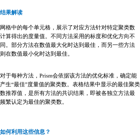
结果解读
网格中的每个单元格，展示了对应方法针对特定聚类数
计算得出的度量值。不同方法采用的标度和优化方向不
同。部分方法在数值最大化时达到最佳，而另一些方法
则在数值最小化时达到最佳。
对于每种方法，Prism会依据该方法的优化标准，确定能
产生“最佳”度量值的聚类数。表格结果中显示的最佳聚类
数推荐值，是所有方法的共识结果，即被各独立方法最
频繁认定为最佳的聚类数。
如何利用这些信息？