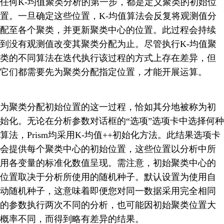
任何K-均值聚类分析的第一步，都是定义聚类的初始位
置。一旦确定这些位置，K-均值算法会反复将观测值分
配至各个聚类，并更新聚类中心的位置。此过程会持续
到没有观测值改变其聚类分配为止。尽管执行K-均值聚
类的不同算法在迭代执行该过程的方式上存在差异，但
它们都需要先为聚类分配指定位置，才能开展运算。
为聚类分配初始位置的这一过程，恰如其分地被称为初
始化。无论在分析参数对话框的“选项”选项卡中选择何种
算法，Prism均采用K-均值++初始化方法。此结果选项卡
会提供每个聚类中心的初始位置，这些位置以分析中所
用各变量的标准化数值呈现。需注意，初始聚类中心的
位置取决于分析所使用的随机种子。默认设置为使用自
动随机种子，这意味着即便您对同一数据采用完全相同
的参数执行两次不同的分析，也可能因初始聚类位置大
概率不同，而得到略有差异的结果。