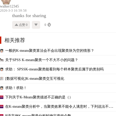
walker12345
2026-3-3 16:59:58
thanks for sharing
点赞 0
0
相关推荐
一般的K-means聚类算法会不会出现聚类块为空的情形？
关于SPSS K-means聚类一个不大不小的问题？
求助： SPSSK-means聚类能看到每个样本聚类后属于的类别吗
[数据可视化]K-means聚类交互可视化
求助！求助！
下列关于K-Means聚类描述不正确的是（）
在K-means聚类分析中，当聚类效果不能令人满意时，下列说法不正确
的是（ ）。
R语言做K-means聚类分析时确定类的个数