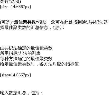
类数”选项
)
[size=14.6667px]
(
可选)
“最佳聚类数”
模块：您可在此处找到通过共识法选
择最佳聚类数的汇总信息，包括：
由共识法确定的最佳聚类数
所用指标/方法的列表
每种方法确定的最佳聚类数
给定最佳聚类数时，各方法对应的指标值
[size=14.6667px]
输入数据汇总，包括：