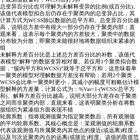
总变异百分比也可理解为未解释变异的比例(或百分比)。
该值代表模型拟合后仍存在于聚类内的总变异占比，其
计算方式为WCSS除以数据的总平方和。总变异百分比越
高，说明总方差中有很大一部分仍存在于聚类内部；直
观来看，这表示每个聚类内的方差较大，聚类中的数据
分布较为分散，即聚类未能很好地将数据组织未紧凑的
组
未解释方差百分比是上述总方差百分比的补数，该值代
表模型“解释”的数据变异相对量。若仅用1个聚类拟合数
据，“簇内平方和(WCSS)”就等于总平方和，这意味着单
一聚类的模型对理解数据方差没有帮助；若用2个聚类，
WCSS会比单一聚类时更小，其减小的幅度可粗略估计模
型解释的方差量，计算公式为：%Var=1-(WCSS/总平方
和)。解释方差百分比越高，说明大部分方差存在于聚类
之间而非聚类内部，直观来看，这表明聚类分析在将数
据组织为紧凑组方面表现不错
轮廓系数：指将观测值聚为指定聚类数后，所有观测值
的平均轮廓系数。其核心概念是：某观测值的轮廓系数
代表该观测值与所属聚类内其他点的接近(或远离)程度，
以及与次近聚类内点的远离(或接近)程度。该值的取值范