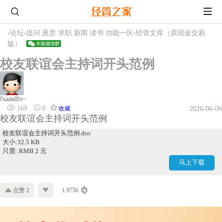
›
论坛
›
提问 悬赏 求职 新闻 读书 功能一区
›
经管文库（原现金交易
版）
校友联谊会主持词开头范例
fsaasdfs~
169
0
收藏
2026-06-06
校友联谊会主持词开头范例
校友联谊会主持词开头范例.doc
大小:32.5 KB
只需: RMB 2 元
马上下载
点赞 2
1.9756