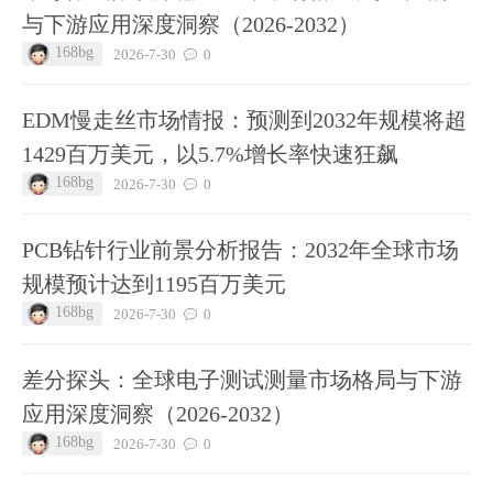
与下游应用深度洞察（2026-2032）
168bg
2026-7-30
0
EDM慢走丝市场情报：预测到2032年规模将超
1429百万美元，以5.7%增长率快速狂飙
168bg
2026-7-30
0
PCB钻针行业前景分析报告：2032年全球市场
规模预计达到1195百万美元
168bg
2026-7-30
0
差分探头：全球电子测试测量市场格局与下游
应用深度洞察（2026-2032）
168bg
2026-7-30
0