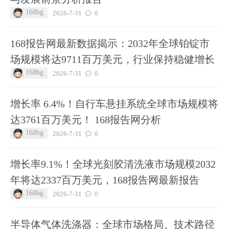
168bg
2026-7-31
0
168报告网最新数据揭示：2032年全球铂锭市
场规模将达9711百万美元，行业保持稳健增长
168bg
2026-7-31
0
增长率 6.4%！自行车悬挂系统全球市场规模将
达3761百万美元！ 168报告网分析
168bg
2026-7-31
0
增长率9.1%！全球光刻胶清洗液市场规模2032
年将达2337百万美元，168报告网最新报告
168bg
2026-7-31
0
半导体气体洗涤器：全球市场格局、技术路径