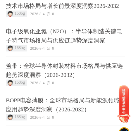
技术市场格局与增长前景深度洞察2026-2032
168bg
2026-8-4
0
电子级氧化亚氮（N2O）：半导体制造关键电
子特气市场格局与供应链趋势深度洞察
168bg
2026-8-4
0
盖带：全球半导体封装材料市场格局与供应链
趋势深度洞察（2026-2032）
168bg
2026-8-4
0
BOPP电容薄膜：全球市场格局与新能源领域
应用趋势深度洞察（2026-2032）
168bg
2026-8-4
0