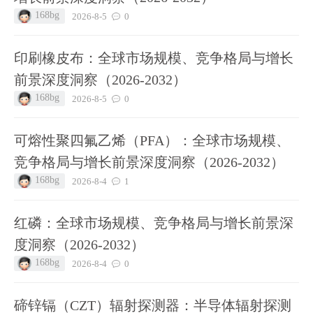
168bg
2026-8-5
0
印刷橡皮布：全球市场规模、竞争格局与增长
前景深度洞察（2026-2032）
168bg
2026-8-5
0
可熔性聚四氟乙烯（PFA）：全球市场规模、
竞争格局与增长前景深度洞察（2026-2032）
168bg
2026-8-4
1
红磷：全球市场规模、竞争格局与增长前景深
度洞察（2026-2032）
168bg
2026-8-4
0
碲锌镉（CZT）辐射探测器：半导体辐射探测