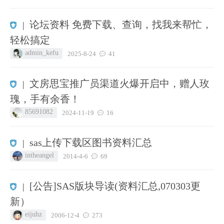
查看更多
论坛资料 免费下载、查询，找我来帮忙，
|
轻松搞定
admin_kefu
2025-8-24
41
文房思宝推广员渠道火爆开启中，赠人玫
|
瑰，手有余香！
85691082
2024-11-19
16
sas上传下载区图书资料汇总
|
intheangel
2014-4-6
69
[公告]SAS版块导读(资料汇总,070303更
|
新）
eijuhz
2006-12-4
273