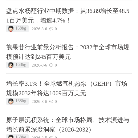
盘点水杨醛行业中期数据：从36.89增长至48.5
1百万美元，增速4.7%！
168bg
2026-8-6
0
熊果苷行业前景分析报告：2032年全球市场规
模预计达到245百万美元
168bg
2026-8-6
0
增长率3.1%！全球燃气机热泵（GEHP）市场
规模2032年将达1069百万美元
168bg
2026-8-6
0
原子层沉积系统：全球市场格局、技术演进与
增长前景深度洞察（2026-2032）
168bg
2026-8-5
0