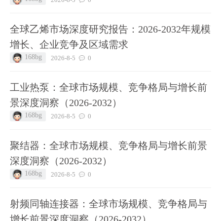
全球乙烯市场深度研究报告：2026-2032年规模
增长、企业竞争及区域需求
168bg
2026-8-5
0
工业热泵：全球市场规模、竞争格局与增长前
景深度洞察（2026-2032）
168bg
2026-8-5
0
聚结器：全球市场规模、竞争格局与增长前景
深度洞察（2026-2032）
168bg
2026-8-5
0
射频同轴连接器：全球市场规模、竞争格局与
增长前景深度洞察（2026-2032）