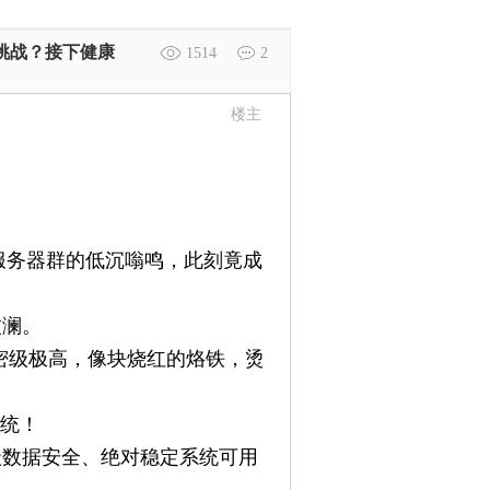
级挑战？接下健康
1514
2
楼主
服务器群的低沉嗡鸣，此刻竟成
波澜。
密级极高，像块烧红的烙铁，烫
系统！
级数据安全、绝对稳定系统可用