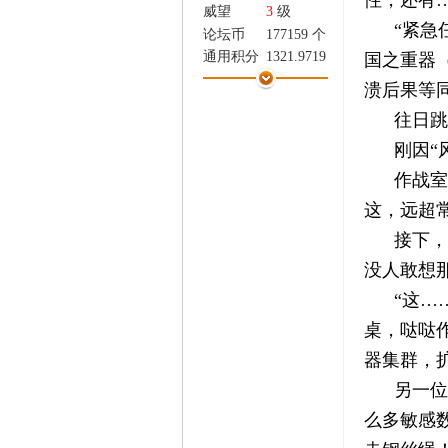
性，还有
家
威望
3
级
“紧急
论坛币
177159 个
通用积分
1321.9719
国之重器
学术水平
25 点
溃后果等
热心指数
25 点
往日跳
信用等级
25 点
经验
9712 点
刚因“
帖子
368
作战室
精华
0
这，远超
在线时间
373 小时
注册时间
2026-1-14
接下，
最后登录
2026-8-8
没人敢想
“这…
桌，哒哒
器集群，
另一位
么多敏感