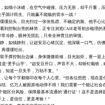
”
，如细小冰碴，在空气中碰撞。
压力无形，却千斤重，
关乎国计民生、只能赢不能输的背水一战！
缓缓抬头，目光扫过一张张焦虑、不确定的脸。
他手心
看到控制台旁的林简，正专注浏览CAIE老哥初步梳理的
异常冷静，眼神无慌乱，只有全神贯注的审慎。
静，如镇静剂，让赵安豆心绪沉淀。
他深吸一口气，仿
，再缓缓吐出。
双手撑控制台边缘，身体微微前倾，目光如炬，逐一迎
道是‘烫手山芋’。”赵安豆开口，声音不大，却斩钉截铁
险，知道一旦失手，万劫不复。”
，让每个字都烙印在每个人心里。
“但各位想想，现在是
冻结、亿万人被困原地动弹不得！我们需要一个能让社会在
一个能区分风险、保障最基本流通的‘通行证’！这不是选
手上，是信任，更是考验！”