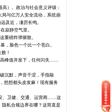
最高）。政治与社会意义评级：
大局与亿万人安全流动，系统崩
由远及近，凄厉长鸣。
砸在寂静空气里。
被这重磅炸弹驱散。
屏幕，脸色一个比一个苍白。
失败！
高峰值并发下，任何闪失……
打破沉默，声音干涩，手指敲
量，想想都头皮发麻！现有服务
安、卫健、交通、运营商……这
！隐私合规边界在哪？这简直是