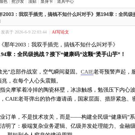
颜色
|
抢沙发
|
顶贴
|
显身卡
|
道具中心
年2003：我双手插兜，搞钱不知什么叫对手》第194章：全民
]
发表于 2026-6-9 22:03:44
|
AI写论文
003：我双手插兜，搞钱不知什么叫对手》
194章：全民级挑战？接下“健康码”这颗“烫手山芋”！
数光”总部作战室，空气瞬间凝固。
CAIE
老哥预警声起，
预兆，在每个人心头震颤。
指尖摩挲着冷掉的陶瓷杯壁，冰凉触感，勉强压下内心
，CAIE老哥弹出的协作邀请函，国家层面、措辞紧急、
业订单，不是技术攻关，而是——构建全民级“健康码”
洁明了：极端复杂业务逻辑、亿级并发处理能力、金融