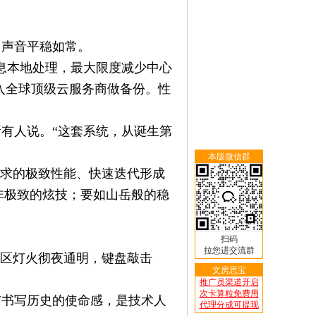
，声音平稳如常。
息本地处理，最大限度减少中心
入全球顶级云服务商做备份。性
所有人说。
“这套系统，从诞生第
本版微信群
追求的极致性能、快速迭代形成
非极致的炫技；要如山岳般的稳
扫码
拉您进交流群
区灯火彻夜通明，键盘敲击
文房思宝
推广员渠道开启
次卡算粒免费用
与书写历史的使命感，是技术人
代理分成可提现