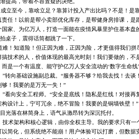
渐提高，带着不容置疑的决绝。
光’成立至今，靠啥立足？靠算计投入产出比吗？不是！是
真责任！以前是帮小卖部优化库存，是帮健身房排课，是跟
个国家、为亿万人，打造一面能在疫情风暴里护住基本盘的‘
拍桌子，震得话筒都跳了一下。
道难！知道险！但正因为难，正因为险，才更值得我们拼尽
群搞技术的人，价值体现的最高光时刻！我们要做的，不
，而是一个有温度、能守护亿万人安全流动的‘数字生命线’
！”转向基础设施副总裁。
“服务器不够？给我去找！去谈
到够！我要的是万无一失！”
！”看向安全工程师。
“安全是底线！隐私是红线！对接再
架构设计上，宁可冗余，绝不冒险！我要的是铜墙铁壁！”
目光落在林简身上，语气从激昂转为深沉托付。
，技术架构和核心逻辑，由你全权主导。我的要求只有一
可以简化，但系统绝不能崩！用户体验可以打磨，但数据