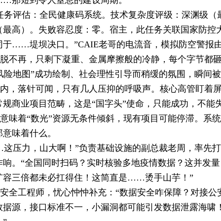
……那短到令人窒息的建设周期。
任务评估：全民健康码系统。技术复杂度评级：深渊级（
（最高）。失败容忍度：零。宿主，此任务关联国家防控
同于……堤坝决口。”
CAIE老哥的电流音，模拟防空警报
脱不再，只剩下凝重、金属摩擦般的冷静，每个字节都
风险地图”成功绘制、社会理性引导而稍缓的氛围，瞬间
内，落针可闻，只有几人压抑的呼吸声。
核心高管盯着
常规商业项目范畴，这是“国字头”使命，只能成功，不能
意味着“数光”资源无条件倾斜，现有项目可能停滞。
系统
那意味着什么。
…这压力，山大啊！”负责基础设施的副总裁老周，率先
作响。
“全国同时扫码？实时核验多地疫情数据？这并发
扩容三倍都未必扛得住！这简直是……烫手山芋！”
安全工程师，忧心忡忡补充：“数据安全咋保障？对接公
数据源，接口标准不一，小漏洞都可能引发数据泄露海啸