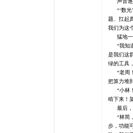
声音逐
“‘数
题、扛起
我们为这
猛地一
“我知
是我们这
绿的工具
“老周
把算力堆
“小林
啃下来！
最后，
“林简
步，功能