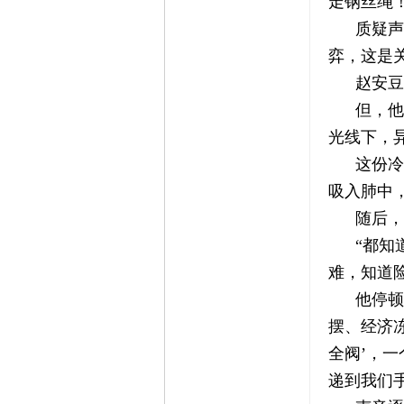
走钢丝绳！
质疑声
弈，这是
赵安豆
但，他
光线下，
这份冷
吸入肺中
随后，
“都知
难，知道
他停顿
摆、经济
全阀’，
递到我们