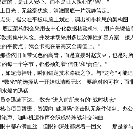
建的，是让人安心、而不是让人担心的‘码’。”
上目光，无丝毫犹豫，清澈眼底一片沉静笃定。
点头，指尖在平板电脑上划过，调出初步构思的架构图
。底层架构我会采用去中心化数据核验机制，用户关键信
和数据集中风险。并发承载采用多层次弹性扩容方案，接
性的平衡点，我会卡死在最高安全阈值上。”
那些依旧面带忧色的高管，而是直接对赵安豆，也是对
的每一个字节，都必须刻着‘信任’和‘责任’。”
，如定海神针，瞬间锚定技术路线之争。
与“龙穹”可能
，“数光”的选择从一开始就清晰无比：要绝对的可控，而
潮水般的迅猛。
员令迅速下达。
“数光”进入前所未有的“战时状态”。
核心项目暂缓，资源向“健康码”突击队无条件倾斜。
办公
讨论声、咖啡机运作声交织成特殊战斗交响曲。
眼中都布满血丝，但眼神深处都燃着一团火——那是参