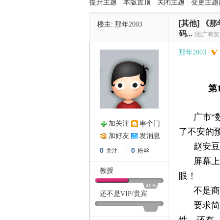
提升主题
|
本版置顶
|
关闭主题
|
变更主题
[其他]
《那
楼主:
那年2003
管
码...
[推广有奖
那年2003
《那年2
第
广市“
加关注
串个门
之
了不安的
加好友
发消息
赵安豆
0
0
关注
粉丝
屏幕上
教授
眼！
49%
不是商
还不是
VIP
/
贵宾
要求简
-