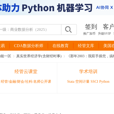
签到
客
推广加币
升级SVIP
交易
CDA数据分析师
在线教育
经管文库
美国
功能一区
真实世界经济学(含财经时事)
《那年2003：我双手插兜，搞钱
经管云课堂
学术培训
›
›
经管/金融/财会/社科/名师公开课
Stata 空间计量 SSCI Python