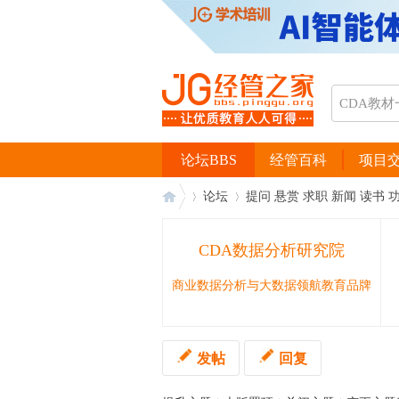
论坛BBS
经管百科
项目
论坛
提问 悬赏 求职 新闻 读书 
CDA数据分析研究院
经
›
›
商业数据分析与大数据领航教育品牌
发帖
回复