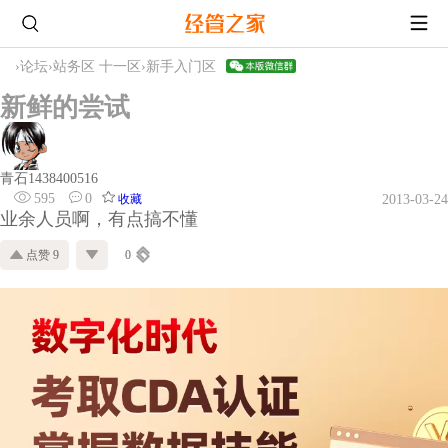
›
论坛
›
站务区 十一区
›
新手入门区
新鲜的尝试
青石1438400516
595
0
收藏
2013-03-24
业余人员啊，有点搞不懂
点赞 9
0