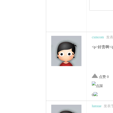
cxmcom
发表于
<p>好贵啊</
点赞 0
0
lunxue
发表于 2