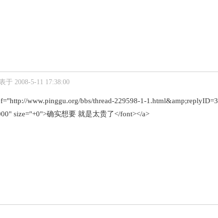
于 2008-5-11 17:38:00
ef="http://www.pinggu.org/bbs/thread-229598-1-1.html&amp;replyID
0000" size="+0">确实想要 就是太贵了</font></a>