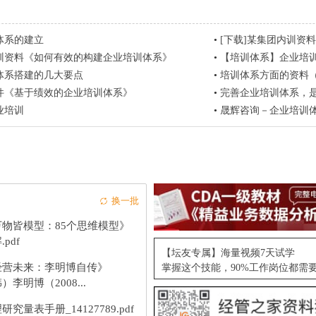
体系的建立
•
[下载]某集团内训资
训资料《如何有效的构建企业培训体系》
•
【培训体系】企业培
体系搭建的几大要点
•
培训体系方面的资料
件《基于绩效的企业培训体系》
•
完善企业培训体系，
业培训
•
晟辉咨询－企业培训
换一批
万物皆模型：85个思维模型》
.pdf
【坛友专属】海量视频7天试学
经营未来：李明博自传》
掌握这个技能，90%工作岗位都需
）李明博（2008...
研究量表手册_14127789.pdf