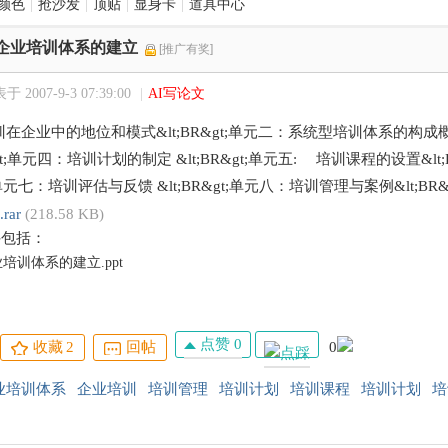
颜色
|
抢沙发
|
顶贴
|
显身卡
|
道具中心
企业培训体系的建立
[推广有奖]
于 2007-9-3 07:39:00
|
AI写论文
在企业中的地位和模式&lt;BR&gt;单元二：系统型培训体系的构成概述 
R&gt;单元四：培训计划的制定 &lt;BR&gt;单元五: 培训课程的设置&l
t;单元七：培训评估与反馈 &lt;BR&gt;单元八：培训管理与案例&lt;BR&g
.rar
(218.58 KB)
件包括：
培训体系的建立.ppt
点赞 0
收藏
2
回帖
0
业培训体系
企业培训
培训管理
培训计划
培训课程
培训计划
培