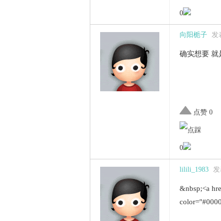
0
向阳栀子
发表
确实想要 就
点赞 0
0
lilili_1983
发表
&nbsp;<a hr
color="#00