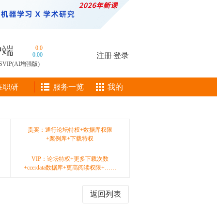
户端
0.0
0.00
注册
|
登录
SVIP(AI增强版)
在职研
服务一览
我的
贵宾：通行论坛特权+数据库权限
+案例库+下载特权
VIP：论坛特权+更多下载次数
+ccerdata数据库+更高阅读权限+……
返回列表