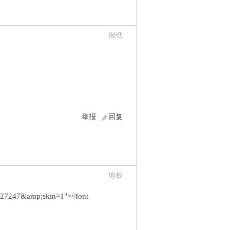
报纸
举报
回复
地板
=327247&amp;skin=1"><font