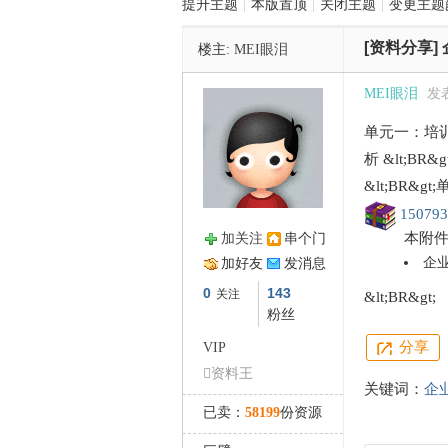
提升主题
|
本版置顶
|
关闭主题
|
变更主题
[资料分享]
楼主:
MEI眼泪
管
MEI眼泪
发表
单元一：培训
析 &lt;B
&lt;BR&g
150793
本附
加关注
串个门
之
企业
加好友
发消息
0
143
关注
&lt;BR&gt;
粉丝
分享
VIP
资料王
关键词：
企
已卖：
58199
份资源