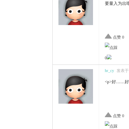
要量入为出哦,
点赞 0
0
hr_cy
发表于 2
<p>好……好
点赞 0