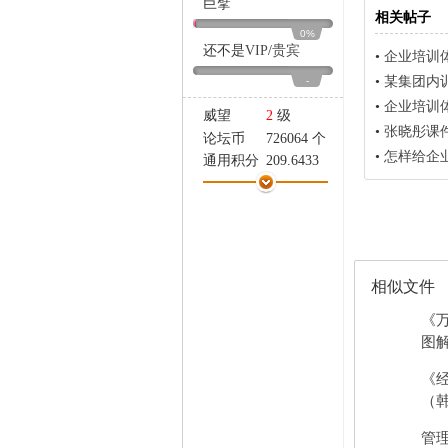
巨擘
家
相关帖子
0%
还不是
VIP
/
贵宾
•
企业培训
•
某集团内
-
•
企业培训
威望
2
级
•
张晓彤课
论坛币
726064 个
•
怎样给企
通用积分
209.6433
学术水平
125 点
热心指数
235 点
信用等级
112 点
经验
67199 点
帖子
13394
相似文件
精华
0
在线时间
5 小时
《
注册时间
2007-3-2
图解
最后登录
2016-8-9
《
（韩
管理