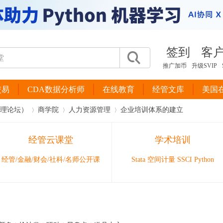
签到
客
推广加币
升级SVIP
交易
CDA数据分析师
在线教育
经管文库
美国
管理论坛）
商学院
人力资源管理
企业培训体系的建立
经管云课堂
学术培训
›
›
›
经管/金融/财会/社科/名师公开课
Stata 空间计量 SSCI Python