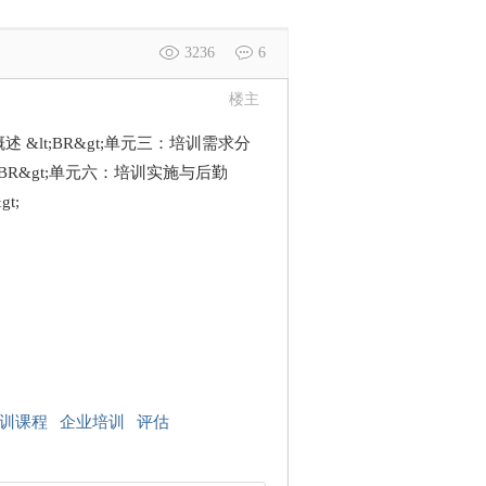
3236
6
楼主
&lt;BR&gt;单元三：培训需求分
t;BR&gt;单元六：培训实施与后勤
t;
训课程
企业培训
评估