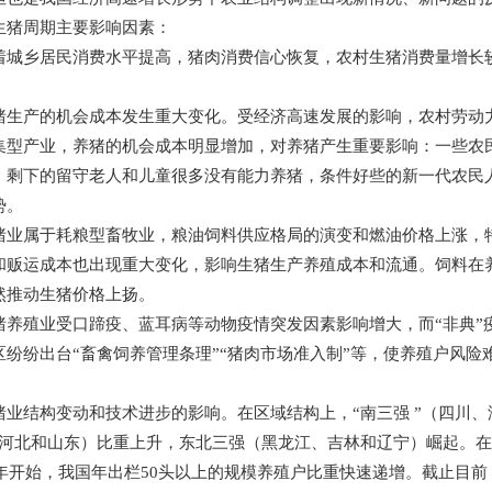
猪周期主要影响因素：
乡居民消费水平提高，猪肉消费信心恢复，农村生猪消费量增长较
产的机会成本发生重大变化。受经济高速发展的影响，农村劳动力
集型产业，养猪的机会成本明显增加，对养猪产生重要影响：一些农
，剩下的留守老人和儿童很多没有能力养猪，条件好些的新一代农民
势。
属于耗粮型畜牧业，粮油饲料供应格局的演变和燃油价格上涨，特
和贩运成本也出现重大变化，影响生猪生产养殖成本和流通。饲料在养
然推动生猪价格上扬。
殖业受口蹄疫、蓝耳病等动物疫情突发因素影响增大，而“非典”
区纷纷出台“畜禽饲养管理条理”“猪肉市场准入制”等，使养殖户风
结构变动和技术进步的影响。在区域结构上，“南三强 ”（四川、
、河北和山东）比重上升，东北三强（黑龙江、吉林和辽宁）崛起。
3年开始，我国年出栏50头以上的规模养殖户比重快速递增。截止目前