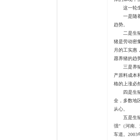
这一轮生
一是随着城
趋势。
二是生猪生
猪是劳动密
月的工实惠
愿养猪的趋
三是养猪业
产原料成本
格的上涨必
四是生猪养
全，多数地
从心。
五是生猪业
强”（河南
车道。200