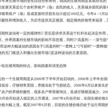
年来生猪市场的变化综合分析表明，我国的生猪周期是客观存在的
的发展关系近亿个农村养猪户（场）农民的收入，关系城乡居民的基本
养猪养殖户（场）造成直接经济损失估计超过100亿元。今年4－5月
积极性和增加收入，为后市提供充足猪源、稳定猪肉价格带来福音，
性波动有一定的规律性 背后是供求关系这个杠杆在起决定作用
果。外界因素对生猪市场的影响不容忽视，同时“高盈利－－深亏损
而这种大幅波动的原因在于高盈利时“一窝蜂上”亏损时“一窝蜂抛
商的无门槛进入和撤出生猪市场是这种波动的主要原因。
生猪周期的特点、影响因素和演变趋势
一个生猪周期是从2006年下半年开始启动的。2006年上半年全国
最低谷，仔猪销售受阻，养猪业处于亏损状态。2006年6月以来发生
了农户的养猪积极性，很多农户将母猪淘汰，造成仔猪猪源减少。20
0月份开始进入稳定的上升通道。2007年4月份开始，全国生猪价格
价格大幅上涨。截至2007年6月初，目前的生猪价格仍处于运行周期