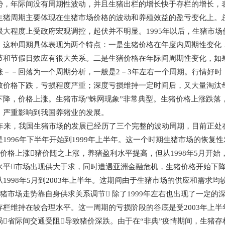
势，年际间没有周期性波动，并且生猪出栏的增长快于存栏的增长，
生猪周期主要体现在生猪市场价格的波动和养殖效益的盈亏变化上。总
很大程度上受政府宏观调控，起伏并不明显。1995年以后，生猪市
。这种周期具体表现为两个特点：一是生猪价格在年度内周期性变化，
节和节假日效应有很大关系。二是生猪价格在年际间周期性变化，如
涨－－回落为一个周期分析，一般是2－3年左右一个周期。行情好时
致价格下跌，亏损程度严重；深度亏损维持一定时间后，又大量淘汰
下降，价格上涨。生猪市场“蛛网现象”非常典型。生猪价格上涨跌落
，严重影响到我国养猪业的发展。
来，我国生猪市场的发展已经历了三个完整的波动周期，目前正处
996年下半年开始到1999年上半年。这一个时期生猪市场的恢复
品价格上涨猪价随之上涨，养猪盈利水平提高，但从1998年5月开
水平市场出现供大于求，同时遭遇亚洲金融危机，生猪价格开始下
998年5月到2003年上半年。这期间由于生猪市场的供应和需求均
生猪市场走势靠自身供求关系调节 除了1999年左右也出现了一定
存栏维持在较合理水平。这一周期的亏损阶段的谷底是受2003年上半
局省际间交通受阻导致猪价深跌。由于在“非典”疫情期间，生猪存