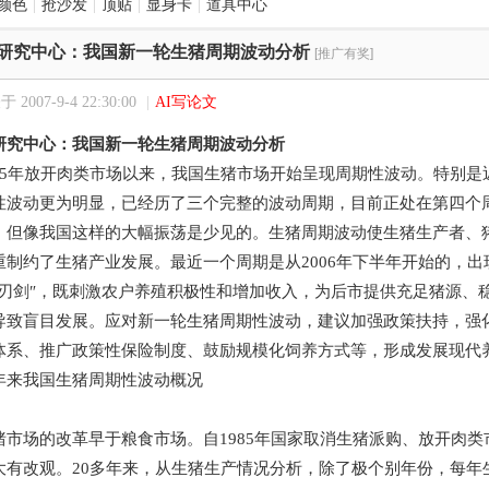
颜色
|
抢沙发
|
顶贴
|
显身卡
|
道具中心
研究中心：我国新一轮生猪周期波动分析
[推广有奖]
 2007-9-4 22:30:00
|
AI写论文
研究中心：我国新一轮生猪周期波动分析
1985年放开肉类市场以来，我国生猪市场开始呈现周期性波动。特别
性波动更为明显，已经历了三个完整的波动周期，目前正处在第四个
，但像我国这样的大幅振荡是少见的。生猪周期波动使生猪生产者、
重制约了生猪产业发展。最近一个周期是从2006年下半年开始的，
双刃剑″，既刺激农户养殖积极性和增加收入，为后市提供充足猪源、
导致盲目发展。应对新一轮生猪周期性波动，建议加强政策扶持，强
体系、推广政策性保险制度、鼓励规模化饲养方式等，形成发展现代
来我国生猪周期性波动概况
场的改革早于粮食市场。自1985年国家取消生猪派购、放开肉类
大有改观。20多年来，从生猪生产情况分析，除了极个别年份，每年