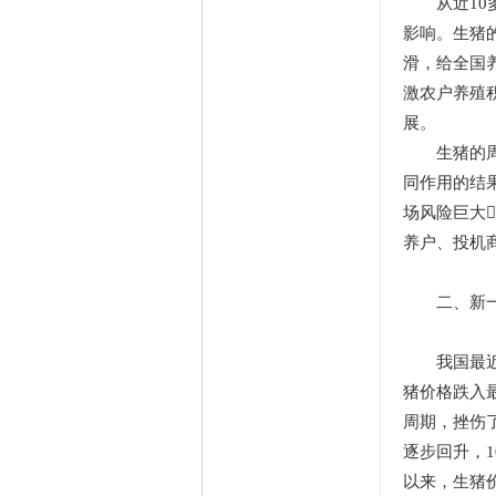
从近10多
影响。生猪
滑，给全国
激农户养殖
展。
生猪的周期
同作用的结
场风险巨大
养户、投机
二、新一轮
我国最近的
猪价格跌入
周期，挫伤
逐步回升，1
以来，生猪