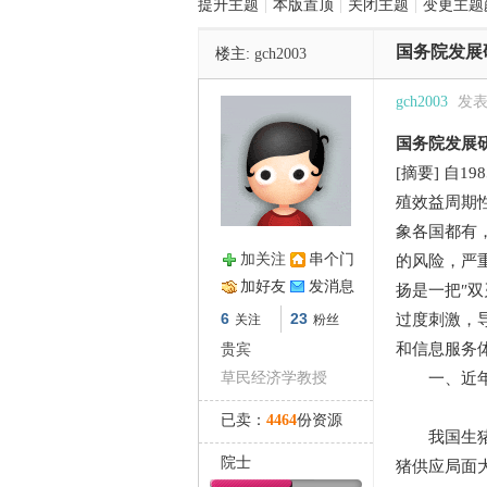
提升主题
|
本版置顶
|
关闭主题
|
变更主题
国务院发展
楼主:
gch2003
管
gch2003
发表于
国务院发展
[摘要] 自
殖效益周期
象各国都有
加关注
串个门
的风险，严
之
加好友
发消息
扬是一把″
6
23
过度刺激，
关注
粉丝
和信息服务
贵宾
草民经济学教授
一、近年
已卖：
4464
份资源
我国生猪市
院士
猪供应局面