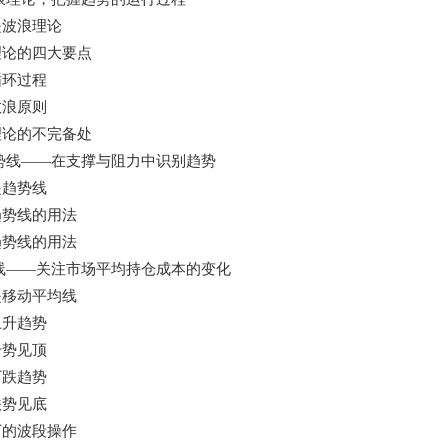
是波浪理论
理论的四大要点
循环过程
数浪原则
理论的不完备处
势线——在支撑与阻力中识别趋势
是趋势线
趋势线的用法
趋势线的用法
线——关注市场平均持仓成本的变化
是移动平均线
上升趋势
升势见顶
下跌趋势
跌势见底
下的波段操作