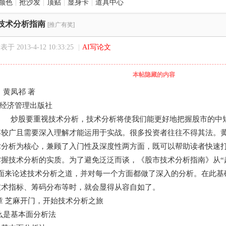
颜色
|
抢沙发
|
顶贴
|
显身卡
|
道具中心
技术分析指南
[推广有奖]
表于 2013-4-12 10:33:25
|
AI写论文
本帖隐藏的内容
黄凤祁 著
： 经济管理出版社
 炒股要重视技术分析，技术分析将使我们能更好地把握股市的中
容较广且需要深入理解才能运用于实战。很多投资者往往不得其法。
术分析为核心，兼顾了入门性及深度性两方面，既可以帮助读者快速
掌握技术分析的实质。为了避免泛泛而谈，《股市技术分析指南》从“
方面来论述技术分析之道，并对每一个方面都做了深入的分析。在此基
技术指标、筹码分布等时，就会显得从容自如了。
章 芝麻开门，开始技术分析之旅
么是基本面分析法