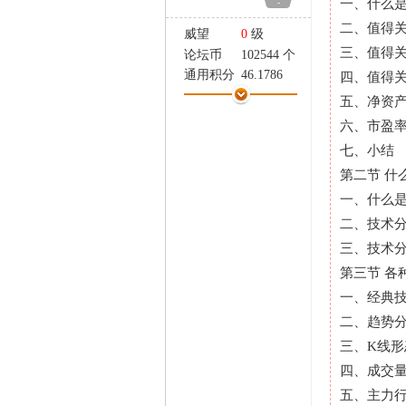
一、什么
-
家
二、值得
威望
0
级
三、值得
论坛币
102544 个
通用积分
46.1786
四、值得
学术水平
84 点
五、净资
热心指数
137 点
六、市盈
信用等级
113 点
七、小结
经验
25090 点
第二节 什
帖子
652
精华
1
一、什么
在线时间
363 小时
二、技术
注册时间
2008-2-13
三、技术
最后登录
2026-8-4
第三节 各
一、经典
二、趋势
三、K线形
四、成交
五、主力