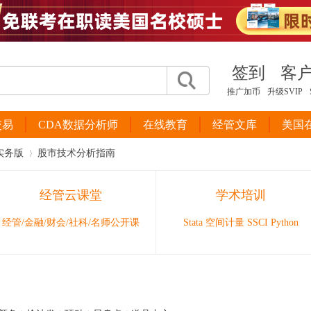
签到
客
推广加币
升级SVIP
交易
CDA数据分析师
在线教育
经管文库
美国
实务版
股市技术分析指南
经管云课堂
学术培训
›
经管/金融/财会/社科/名师公开课
Stata 空间计量 SSCI Python