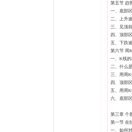
第五节 趋
一、底部
二、上升
三、见顶
四、顶部
五、下跌
第六节 周
一、K线的
二、什么是
三、用周K
四、顶部
五、用周K
六、底部
第三章 个
第一节 在
一、如何