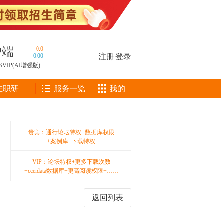
户端
0.0
0.00
注册
|
登录
SVIP(AI增强版)
在职研
服务一览
我的
贵宾：通行论坛特权+数据库权限
+案例库+下载特权
VIP：论坛特权+更多下载次数
+ccerdata数据库+更高阅读权限+……
返回列表