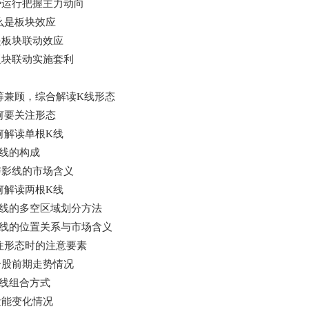
势运行把握主力动向
么是板块效应
是板块联动效应
板块联动实施套利
筹兼顾，综合解读K线形态
何要关注形态
何解读单根K线
线的构成
与影线的市场含义
何解读两根K线
K线的多空区域划分方法
K线的位置关系与市场含义
注形态时的注意要素
个股前期走势情况
线组合方式
量能变化情况