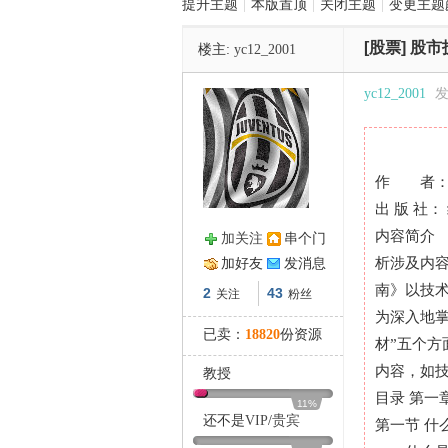
提升主题
|
本版置顶
|
关闭主题
|
变更主题
[股票]
股市
楼主:
yc12_2001
管
yc12_2001
发
作 者： 
出 版 社
内容简介
加关注
串个门
之
析涉及内
加好友
发消息
南》以技
2
43
关注
粉丝
为深入地
已卖：
18820
份资源
材”五个
内容，如
教授
目录 第一
11%
还不是
VIP
/
贵宾
第一节 什