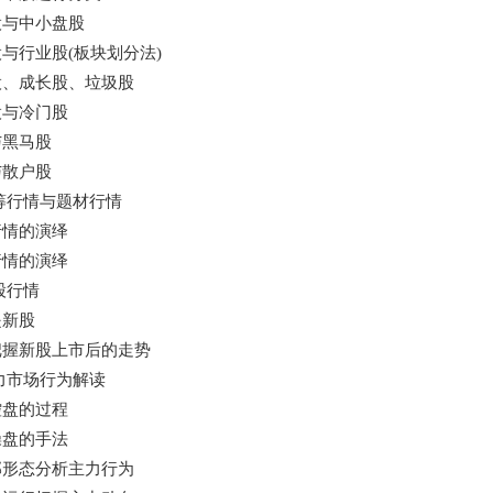
股与中小盘股
与行业股(板块划分法)
股、成长股、垃圾股
股与冷门股
与黑马股
与散户股
筹行情与题材行情
行情的演绎
行情的演绎
股行情
是新股
把握新股上市后的走势
力市场行为解读
控盘的过程
操盘的手法
部形态分析主力行为