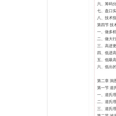
六、筹码
七、盘口
八、技术
第四节 技
一、做多
二、做大
三、高进
四、低进
五、低吸
六、低出
第二章 洞
第一节 道
一、道氏
二、道氏
三、道氏
第二节 波