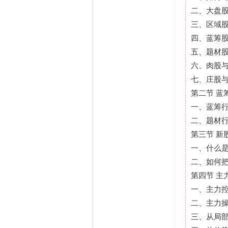
二、大盘
三、区域股
四、蓝筹
五、题材
六、肉股
七、庄股
第二节 蓝
一、蓝筹
二、题材
第三节 新
一、什么
二、如何
第四节 主
一、主力
二、主力
三、从局