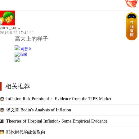
zorro_snow
2016-8-22 17:42:11
高大上的样子
点赞 0
相关推荐
Inflation Risk Premiuml： Evidence from the TIPS Market
求文章 Bodin's Analysis of Inflation
Theories of Hospital Inflation- Some Empirical Evidence
耶伦时代的政策取向